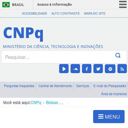
Acesso à informação
BRASIL
CORONAVÍRUS (COVID-19)
ACESSIBILIDADE
ALTO CONTRASTE
MAPA DO SITE
Participe
CNPq
Serviços
Legislação
MINISTÉRIO DA CIÊNCIA, TECNOLOGIA E INOVAÇÕES
Canais
Perguntas frequentes
Central de Atendimento
Serviços
E-mail do Pesquisador
Área de imprensa
Você está aqui:
CNPq
Bolsas e Auxílios Vigentes
Projetos de Pesquisa
MENU