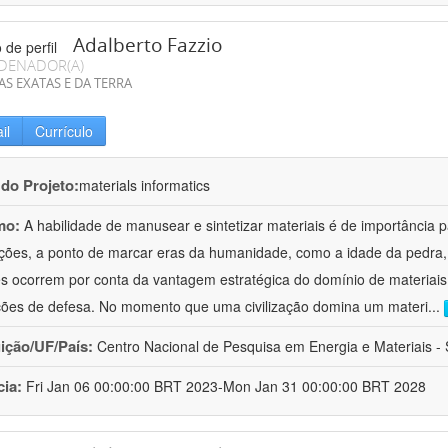
Adalberto Fazzio
DENADOR(A)
AS EXATAS E DA TERRA
il
Currículo
 do Projeto:
materials informatics
mo:
A habilidade de manusear e sintetizar materiais é de importância 
zações, a ponto de marcar eras da humanidade, como a idade da pedra, 
es ocorrem por conta da vantagem estratégica do domínio de materiais,
ções de defesa. No momento que uma civilização domina um materi
...
uição/UF/País:
Centro Nacional de Pesquisa em Energia e Materiais - S
cia:
Fri Jan 06 00:00:00 BRT 2023-Mon Jan 31 00:00:00 BRT 2028