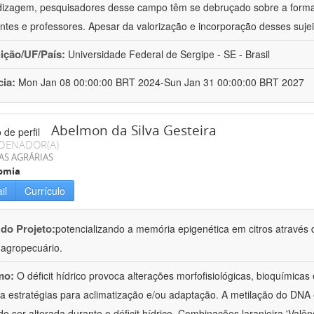
izagem, pesquisadores desse campo têm se debruçado sobre a formaç
ntes e professores. Apesar da valorização e incorporação desses sujei
uição/UF/País:
Universidade Federal de Sergipe - SE - Brasil
cia:
Mon Jan 08 00:00:00 BRT 2024-Sun Jan 31 00:00:00 BRT 2027
Abelmon da Silva Gesteira
DENADOR(A)
AS AGRÁRIAS
omia
il
Currículo
 do Projeto:
potencializando a memória epigenética em citros através d
o agropecuário.
mo:
O déficit hídrico provoca alterações morfofisiológicas, bioquímica
 a estratégias para aclimatização e/ou adaptação. A metilação do DNA 
o ser alterada durante o déficit hídrico. Combinações laranjeira 'Valên