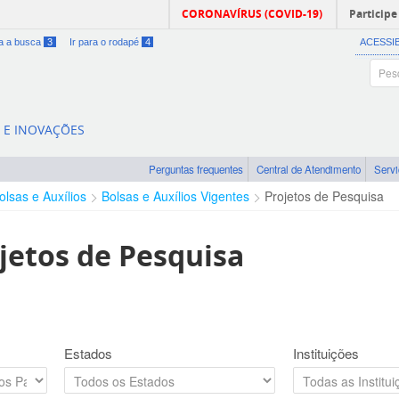
CORONAVÍRUS (COVID-19)
Participe
ra a busca
3
Ir para o rodapé
4
ACESSI
A E INOVAÇÕES
Perguntas frequentes
Central de Atendimento
Serv
olsas e Auxílios
Bolsas e Auxílios Vigentes
Projetos de Pesquisa
jetos de Pesquisa
Estados
Instituições