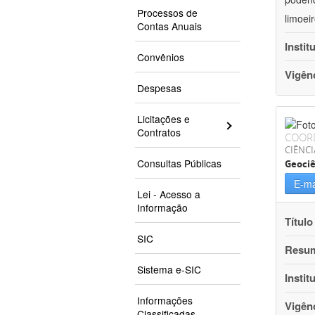
Processos de
limoei
Contas Anuais
Instit
Convênios
Vigên
Despesas
Licitações e
Contratos
COOR
CIÊNCI
Consultas Públicas
Geociê
E-ma
Lei - Acesso a
Informação
Título
SIC
Resu
Sistema e-SIC
Instit
Informações
Vigên
Classificadas