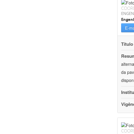
COOR
ENGEN
Engenh
E-ma
Título
Resu
altern
da pav
dispon
Instit
Vigên
COOR