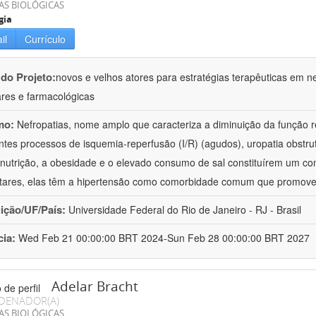
AS BIOLÓGICAS
gia
il
Currículo
 do Projeto:
novos e velhos atores para estratégias terapêuticas em nef
ares e farmacológicas
mo:
Nefropatias, nome amplo que caracteriza a diminuição da função r
ntes processos de isquemia-reperfusão (I/R) (agudos), uropatia obstrut
nutrição, a obesidade e o elevado consumo de sal constituírem um con
tares, elas têm a hipertensão como comorbidade comum que promov
uição/UF/País:
Universidade Federal do Rio de Janeiro - RJ - Brasil
cia:
Wed Feb 21 00:00:00 BRT 2024-Sun Feb 28 00:00:00 BRT 2027
Adelar Bracht
DENADOR(A)
AS BIOLÓGICAS