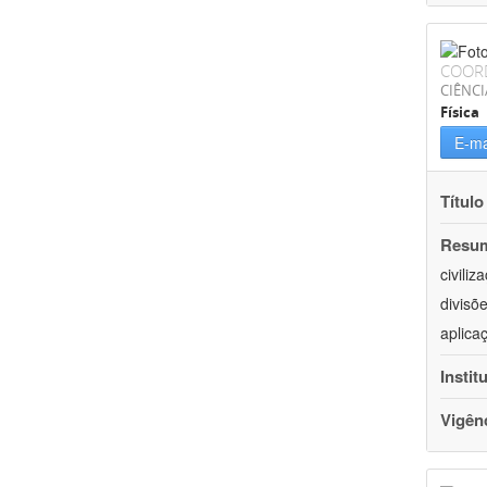
COOR
CIÊNCI
Física
E-ma
Título
Resu
civili
divisõ
aplica
Instit
Vigên