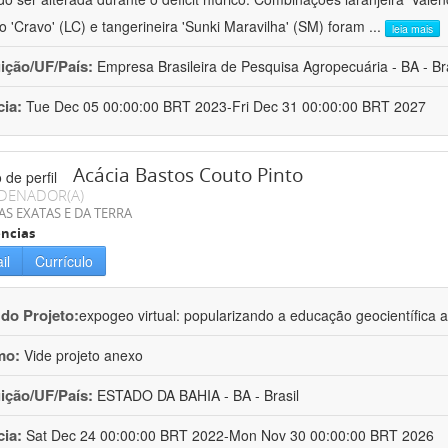
ro 'Cravo' (LC) e tangerineira 'Sunki Maravilha' (SM) foram
...
leia mais
uição/UF/País:
Empresa Brasileira de Pesquisa Agropecuária - BA - Bra
cia:
Tue Dec 05 00:00:00 BRT 2023-Fri Dec 31 00:00:00 BRT 2027
Acácia Bastos Couto Pinto
DENADOR(A)
AS EXATAS E DA TERRA
ncias
il
Currículo
 do Projeto:
expogeo virtual: popularizando a educação geocientífica a
mo:
Vide projeto anexo
uição/UF/País:
ESTADO DA BAHIA - BA - Brasil
cia:
Sat Dec 24 00:00:00 BRT 2022-Mon Nov 30 00:00:00 BRT 2026