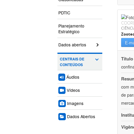
PDTIC
COOR
Planejamento
CIÊNCI
Estratégico
Zoote
E-ma
Dados abertos
Título
CENTRAIS DE
CONTEÚDOS
confin
Áudios
Resu
com mú
Vídeos
de par
mercad
Imagens
Instit
Dados Abertos
Vigên