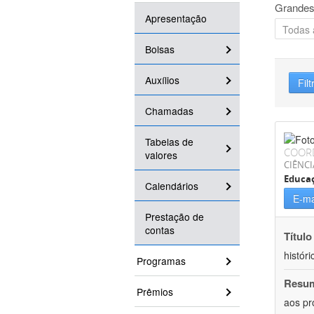
Grandes
Apresentação
Bolsas
Auxílios
Filt
Chamadas
Tabelas de
COOR
valores
CIÊNC
Educa
Calendários
E-ma
Prestação de
contas
Título
históri
Programas
Resu
Prêmios
aos pr