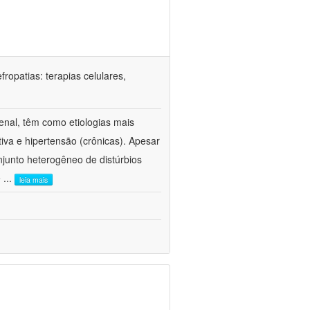
ropatias: terapias celulares,
enal, têm como etiologias mais
iva e hipertensão (crônicas). Apesar
junto heterogêneo de distúrbios
e
...
leia mais