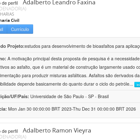
Adalberto Leandro Faxina
DENADOR(A)
HARIAS
aria Civil
il
Currículo
 do Projeto:
estudos para desenvolvimento de bioasfaltos para aplic
mo:
A motivação principal desta proposta de pesquisa é a necessidade
ativos ao asfalto, que é um material de construção largamente usado 
imentação para produzir misturas asfálticas. Asfaltos são derivados da
ibilidade depende basicamente do quanto durar o ciclo do petróle
...
le
uição/UF/País:
Universidade de São Paulo - SP - Brasil
cia:
Mon Jan 30 00:00:00 BRT 2023-Thu Dec 31 00:00:00 BRT 2026
Adalberto Ramon Vieyra
DENADOR(A)