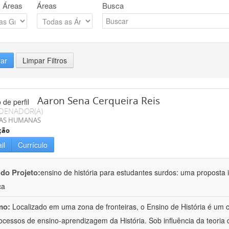
 Áreas
Áreas
Busca
rar
Limpar Filtros
Aaron Sena Cerqueira Reis
DENADOR(A)
IAS HUMANAS
ção
il
Currículo
 do Projeto:
ensino de história para estudantes surdos: uma proposta i
ca
mo:
Localizado em uma zona de fronteiras, o Ensino de História é um
ocessos de ensino-aprendizagem da História. Sob influência da teoria d