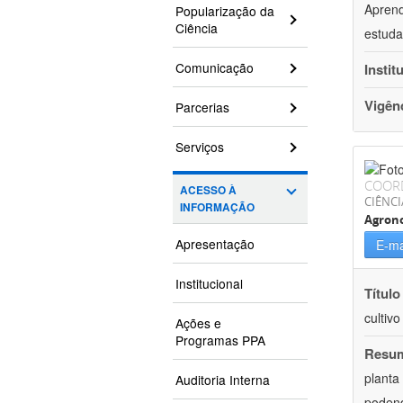
Aprend
Popularização da
Ciência
estuda
Comunicação
Instit
Vigên
Parcerias
Serviços
COOR
ACESSO À
CIÊNCI
INFORMAÇÃO
Agron
Apresentação
E-ma
Institucional
Título
cultiv
Ações e
Programas PPA
Resu
planta
Auditoria Interna
podend