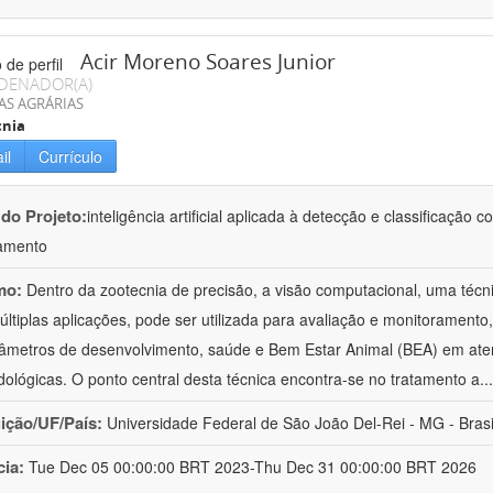
Acir Moreno Soares Junior
DENADOR(A)
AS AGRÁRIAS
cnia
il
Currículo
 do Projeto:
inteligência artificial aplicada à detecção e classificaçã
amento
mo:
Dentro da zootecnia de precisão, a visão computacional, uma técni
ltiplas aplicações, pode ser utilizada para avaliação e monitoramento, 
âmetros de desenvolvimento, saúde e Bem Estar Animal (BEA) em ate
ológicas. O ponto central desta técnica encontra-se no tratamento a
..
uição/UF/País:
Universidade Federal de São João Del-Rei - MG - Brasi
cia:
Tue Dec 05 00:00:00 BRT 2023-Thu Dec 31 00:00:00 BRT 2026