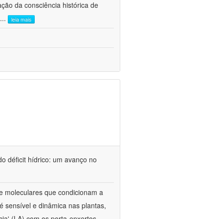
ão da consciência histórica de
...
leia mais
o déficit hídrico: um avanço no
s e moleculares que condicionam a
é sensível e dinâmica nas plantas,
cia' (LA) com os porta-enxertos