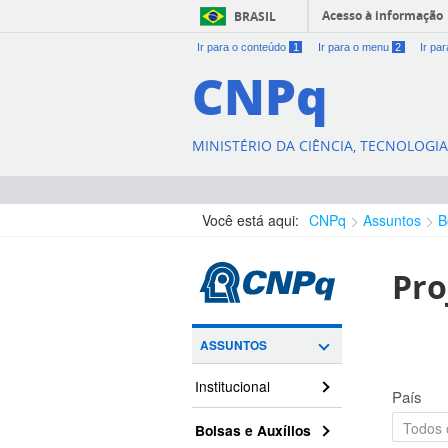
Acesso à informação
BRASIL
Ir para o conteúdo
1
Ir para o menu
2
Ir pa
CNPq
MINISTÉRIO DA CIÊNCIA, TECNOLOGI
Você está aqui:
CNPq
Assuntos
B
Pro
ASSUNTOS
Institucional
País
Bolsas e Auxílios