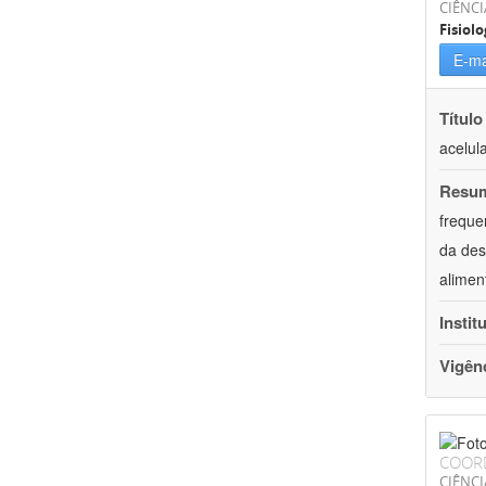
CIÊNCI
Fisiolo
E-ma
Título
acelul
Resu
freque
da des
alimen
Instit
Vigên
COOR
CIÊNCI