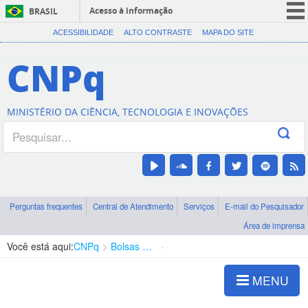
Acesso à informação
BRASIL
CORONAVÍRUS (COVID-19)
ACESSIBILIDADE
ALTO CONTRASTE
MAPA DO SITE
Participe
CNPq
Serviços
Legislação
MINISTÉRIO DA CIÊNCIA, TECNOLOGIA E INOVAÇÕES
Canais
Perguntas frequentes
Central de Atendimento
Serviços
E-mail do Pesquisador
Área de imprensa
Você está aqui:
CNPq
Bolsas e Auxílios Vigentes
Projetos de Pesquisa
MENU