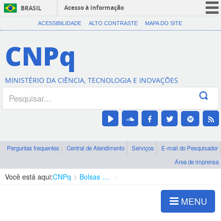
Acesso à informação
BRASIL
CORONAVÍRUS (COVID-19)
ACESSIBILIDADE
ALTO CONTRASTE
MAPA DO SITE
Participe
CNPq
Serviços
Legislação
MINISTÉRIO DA CIÊNCIA, TECNOLOGIA E INOVAÇÕES
Canais
Perguntas frequentes
Central de Atendimento
Serviços
E-mail do Pesquisador
Área de imprensa
Você está aqui:
CNPq
Bolsas e Auxílios Vigentes
Projetos de Pesquisa
MENU