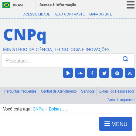
Acesso à informação
BRASIL
CORONAVÍRUS (COVID-19)
ACESSIBILIDADE
ALTO CONTRASTE
MAPA DO SITE
Participe
CNPq
Serviços
Legislação
MINISTÉRIO DA CIÊNCIA, TECNOLOGIA E INOVAÇÕES
Canais
Perguntas frequentes
Central de Atendimento
Serviços
E-mail do Pesquisador
Área de imprensa
Você está aqui:
CNPq
Bolsas e Auxílios Vigentes
Projetos de Pesquisa
MENU