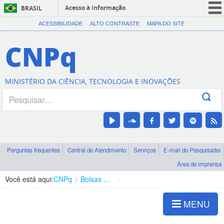
Acesso à informação
BRASIL
CORONAVÍRUS (COVID-19)
ACESSIBILIDADE
ALTO CONTRASTE
MAPA DO SITE
Participe
CNPq
Serviços
Legislação
MINISTÉRIO DA CIÊNCIA, TECNOLOGIA E INOVAÇÕES
Canais
Perguntas frequentes
Central de Atendimento
Serviços
E-mail do Pesquisador
Área de imprensa
Você está aqui:
CNPq
Bolsas e Auxílios Vigentes
Projetos de Pesquisa
MENU