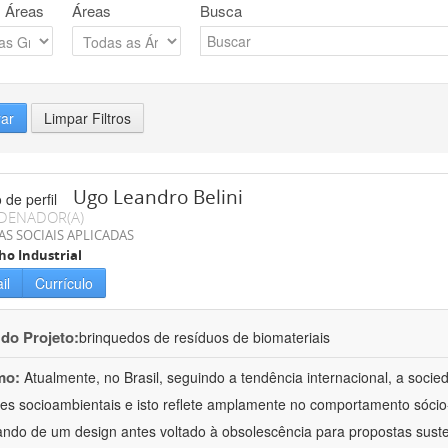
 Áreas
Áreas
Busca
rar
Limpar Filtros
Ugo Leandro Belini
DENADOR(A)
AS SOCIAIS APLICADAS
o Industrial
il
Currículo
 do Projeto:
brinquedos de resíduos de biomateriais
mo:
Atualmente, no Brasil, seguindo a tendência internacional, a soci
es socioambientais e isto reflete amplamente no comportamento sócio-
ndo de um design antes voltado à obsolescência para propostas susten