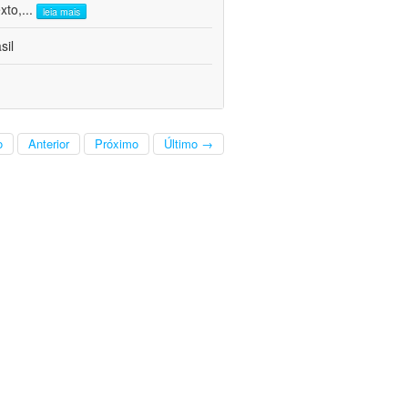
xto,
...
leia mais
sil
o
Anterior
Próximo
Último →