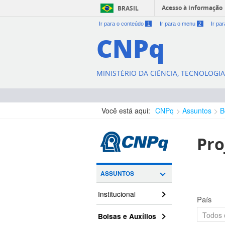
Acesso à informação
BRASIL
Ir para o conteúdo
1
Ir para o menu
2
Ir pa
CNPq
MINISTÉRIO DA CIÊNCIA, TECNOLOGI
Você está aqui:
CNPq
Assuntos
B
Pro
ASSUNTOS
Institucional
País
Bolsas e Auxílios