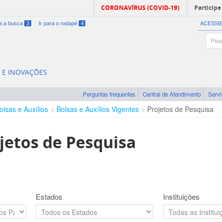
CORONAVÍRUS (COVID-19)
Participe
ra a busca
3
Ir para o rodapé
4
ACESSI
A E INOVAÇÕES
Perguntas frequentes
Central de Atendimento
Serv
olsas e Auxílios
Bolsas e Auxílios Vigentes
Projetos de Pesquisa
jetos de Pesquisa
Estados
Instituições