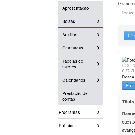
Grandes
Apresentação
Bolsas
Auxílios
Filt
Chamadas
Tabelas de
COOR
valores
CIÊNCI
Desenh
Calendários
E-ma
Prestação de
contas
Título
Programas
Resu
questõ
Prêmios
avança