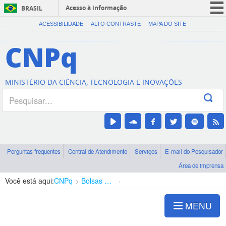
Acesso à informação
BRASIL
CORONAVÍRUS (COVID-19)
ACESSIBILIDADE
ALTO CONTRASTE
MAPA DO SITE
Participe
CNPq
Serviços
Legislação
MINISTÉRIO DA CIÊNCIA, TECNOLOGIA E INOVAÇÕES
Canais
Perguntas frequentes
Central de Atendimento
Serviços
E-mail do Pesquisador
Área de imprensa
Você está aqui:
CNPq
Bolsas e Auxílios Vigentes
Projetos de Pesquisa
MENU