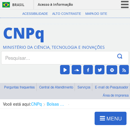
Acesso à informação
BRASIL
CORONAVÍRUS (COVID-19)
ACESSIBILIDADE
ALTO CONTRASTE
MAPA DO SITE
Participe
CNPq
Serviços
Legislação
MINISTÉRIO DA CIÊNCIA, TECNOLOGIA E INOVAÇÕES
Canais
Perguntas frequentes
Central de Atendimento
Serviços
E-mail do Pesquisador
Área de imprensa
Você está aqui:
CNPq
Bolsas e Auxílios Vigentes
Projetos de Pesquisa
MENU