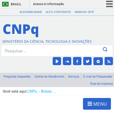
Acesso à informação
BRASIL
CORONAVÍRUS (COVID-19)
ACESSIBILIDADE
ALTO CONTRASTE
MAPA DO SITE
Participe
CNPq
Serviços
Legislação
MINISTÉRIO DA CIÊNCIA, TECNOLOGIA E INOVAÇÕES
Canais
Perguntas frequentes
Central de Atendimento
Serviços
E-mail do Pesquisador
Área de imprensa
Você está aqui:
CNPq
Bolsas e Auxílios Vigentes
Projetos de Pesquisa
MENU