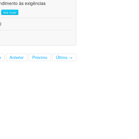
ndimento às exigências
.
leia mais
l
o
Anterior
Próximo
Último →