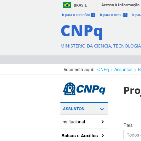
Acesso à informação
BRASIL
Ir para o conteúdo
1
Ir para o menu
2
Ir pa
CNPq
MINISTÉRIO DA CIÊNCIA, TECNOLOGI
Você está aqui:
CNPq
Assuntos
B
Pro
ASSUNTOS
Institucional
País
Bolsas e Auxílios