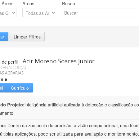
 Áreas
Áreas
Busca
rar
Limpar Filtros
Acir Moreno Soares Junior
DENADOR(A)
AS AGRÁRIAS
cnia
il
Currículo
 do Projeto:
inteligência artificial aplicada à detecção e classificaçã
amento
mo:
Dentro da zootecnia de precisão, a visão computacional, uma técni
ltiplas aplicações, pode ser utilizada para avaliação e monitoramento, 