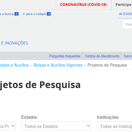
CORONAVÍRUS (COVID-19)
Participe
ra a busca
3
Ir para o rodapé
4
ACESSI
A E INOVAÇÕES
Perguntas frequentes
Central de Atendimento
Serv
olsas e Auxílios
Bolsas e Auxílios Vigentes
Projetos de Pesquisa
jetos de Pesquisa
Estados
Instituições