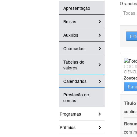
Grandes
Apresentação
Bolsas
Auxílios
Filt
Chamadas
Tabelas de
COOR
valores
CIÊNCI
Zoote
Calendários
E-ma
Prestação de
contas
Título
confin
Programas
Resu
Prêmios
com mú