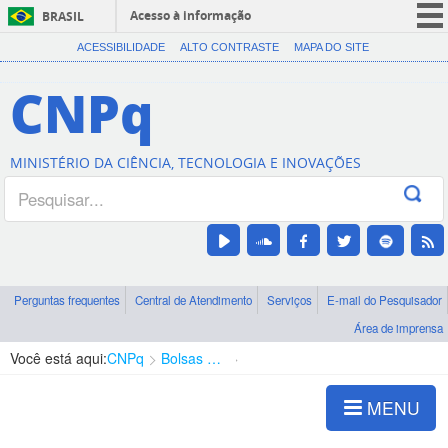
Acesso à informação
BRASIL
CORONAVÍRUS (COVID-19)
ACESSIBILIDADE
ALTO CONTRASTE
MAPA DO SITE
Participe
CNPq
Serviços
Legislação
MINISTÉRIO DA CIÊNCIA, TECNOLOGIA E INOVAÇÕES
Canais
Perguntas frequentes
Central de Atendimento
Serviços
E-mail do Pesquisador
Área de imprensa
Você está aqui:
CNPq
Bolsas e Auxílios Vigentes
Projetos de Pesquisa
MENU