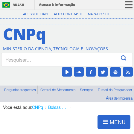
Acesso à informação
BRASIL
CORONAVÍRUS (COVID-19)
ACESSIBILIDADE
ALTO CONTRASTE
MAPA DO SITE
Participe
CNPq
Serviços
Legislação
MINISTÉRIO DA CIÊNCIA, TECNOLOGIA E INOVAÇÕES
Canais
Perguntas frequentes
Central de Atendimento
Serviços
E-mail do Pesquisador
Área de imprensa
Você está aqui:
CNPq
Bolsas e Auxílios Vigentes
Projetos de Pesquisa
MENU