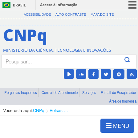
Acesso à informação
BRASIL
CORONAVÍRUS (COVID-19)
ACESSIBILIDADE
ALTO CONTRASTE
MAPA DO SITE
Participe
CNPq
Serviços
Legislação
MINISTÉRIO DA CIÊNCIA, TECNOLOGIA E INOVAÇÕES
Canais
Perguntas frequentes
Central de Atendimento
Serviços
E-mail do Pesquisador
Área de imprensa
Você está aqui:
CNPq
Bolsas e Auxílios Vigentes
Projetos de Pesquisa
MENU