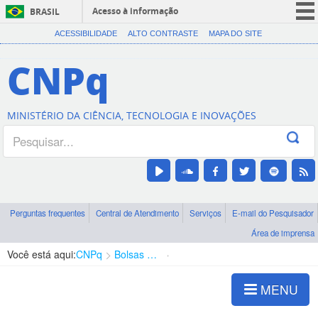
Acesso à informação
BRASIL
CORONAVÍRUS (COVID-19)
ACESSIBILIDADE
ALTO CONTRASTE
MAPA DO SITE
Participe
CNPq
Serviços
Legislação
MINISTÉRIO DA CIÊNCIA, TECNOLOGIA E INOVAÇÕES
Canais
Perguntas frequentes
Central de Atendimento
Serviços
E-mail do Pesquisador
Área de imprensa
Você está aqui:
CNPq
Bolsas e Auxílios Vigentes
Projetos de Pesquisa
MENU