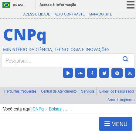
Acesso à informação
BRASIL
CORONAVÍRUS (COVID-19)
ACESSIBILIDADE
ALTO CONTRASTE
MAPA DO SITE
Participe
CNPq
Serviços
Legislação
MINISTÉRIO DA CIÊNCIA, TECNOLOGIA E INOVAÇÕES
Canais
Perguntas frequentes
Central de Atendimento
Serviços
E-mail do Pesquisador
Área de imprensa
Você está aqui:
CNPq
Bolsas e Auxílios Vigentes
Projetos de Pesquisa
MENU