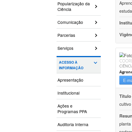
Aprend
Popularização da
Ciência
estuda
Comunicação
Instit
Vigên
Parcerias
Serviços
COOR
ACESSO À
CIÊNCI
INFORMAÇÃO
Agron
Apresentação
E-ma
Institucional
Título
cultiv
Ações e
Programas PPA
Resu
planta
Auditoria Interna
podend