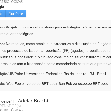
AS BIOLÓGICAS
gia
il
Currículo
 do Projeto:
novos e velhos atores para estratégias terapêuticas em nef
ares e farmacológicas
mo:
Nefropatias, nome amplo que caracteriza a diminuição da função r
ntes processos de isquemia-reperfusão (I/R) (agudos), uropatia obstrut
nutrição, a obesidade e o elevado consumo de sal constituírem um con
tares, elas têm a hipertensão como comorbidade comum que promov
uição/UF/País:
Universidade Federal do Rio de Janeiro - RJ - Brasil
cia:
Wed Feb 21 00:00:00 BRT 2024-Sun Feb 28 00:00:00 BRT 2027
Adelar Bracht
DENADOR(A)
AS BIOLÓGICAS