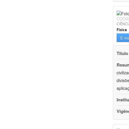
COOR
CIÊNCI
Física
E-ma
Título
Resu
civili
divisõ
aplica
Instit
Vigên