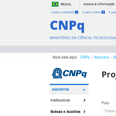
Acesso à informação
BRASIL
Ir para o conteúdo
1
Ir para o menu
2
Ir pa
CNPq
MINISTÉRIO DA CIÊNCIA, TECNOLOGI
Você está aqui:
CNPq
Assuntos
B
Pro
ASSUNTOS
Institucional
País
Bolsas e Auxílios