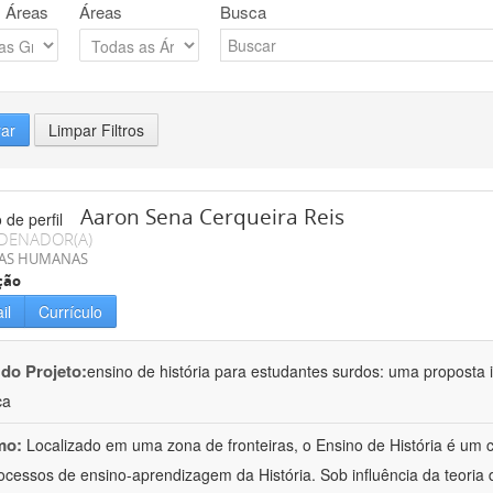
 Áreas
Áreas
Busca
rar
Limpar Filtros
Aaron Sena Cerqueira Reis
DENADOR(A)
IAS HUMANAS
ção
il
Currículo
 do Projeto:
ensino de história para estudantes surdos: uma proposta i
ca
mo:
Localizado em uma zona de fronteiras, o Ensino de História é um
ocessos de ensino-aprendizagem da História. Sob influência da teoria d