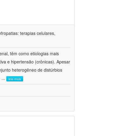
ropatias: terapias celulares,
enal, têm como etiologias mais
iva e hipertensão (crônicas). Apesar
junto heterogêneo de distúrbios
e
...
leia mais