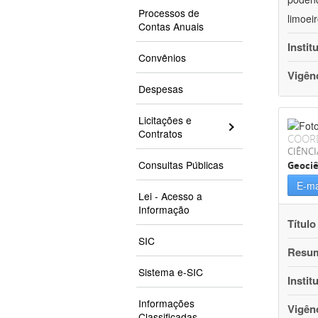
Processos de
limoei
Contas Anuais
Instit
Convênios
Vigên
Despesas
Licitações e
Contratos
COOR
CIÊNCI
Consultas Públicas
Geociê
E-ma
Lei - Acesso a
Informação
Título
SIC
Resu
Sistema e-SIC
Instit
Informações
Vigên
Classificadas