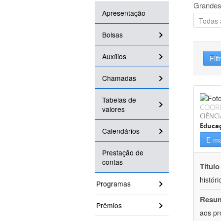
Grandes
Apresentação
Bolsas
Auxílios
Filt
Chamadas
Tabelas de
COOR
valores
CIÊNC
Educa
Calendários
E-ma
Prestação de
contas
Título
históri
Programas
Resu
Prêmios
aos pr