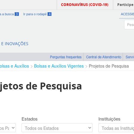
CORONAVÍRUS (COVID-19)
Participe
ra a busca
3
Ir para o rodapé
4
ACESSI
A E INOVAÇÕES
Perguntas frequentes
Central de Atendimento
Serv
olsas e Auxílios
Bolsas e Auxílios Vigentes
Projetos de Pesquisa
jetos de Pesquisa
Estados
Instituições