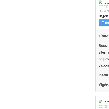
COOR
ENGEN
Engenh
E-ma
Título
Resu
altern
da pav
dispon
Instit
Vigên
COOR