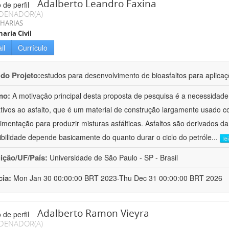
Adalberto Leandro Faxina
DENADOR(A)
HARIAS
aria Civil
il
Currículo
 do Projeto:
estudos para desenvolvimento de bioasfaltos para aplic
mo:
A motivação principal desta proposta de pesquisa é a necessidade
ativos ao asfalto, que é um material de construção largamente usado 
imentação para produzir misturas asfálticas. Asfaltos são derivados da
ibilidade depende basicamente do quanto durar o ciclo do petróle
...
le
uição/UF/País:
Universidade de São Paulo - SP - Brasil
cia:
Mon Jan 30 00:00:00 BRT 2023-Thu Dec 31 00:00:00 BRT 2026
Adalberto Ramon Vieyra
DENADOR(A)