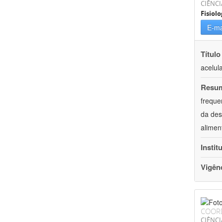
CIÊNCI
Fisiolo
E-ma
Título
acelul
Resu
freque
da des
alimen
Instit
Vigên
COOR
CIÊNCI