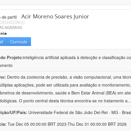
Acir Moreno Soares Junior
DENADOR(A)
AS AGRÁRIAS
cnia
il
Currículo
 do Projeto:
inteligência artificial aplicada à detecção e classificaçã
amento
mo:
Dentro da zootecnia de precisão, a visão computacional, uma técni
ltiplas aplicações, pode ser utilizada para avaliação e monitoramento, 
âmetros de desenvolvimento, saúde e Bem Estar Animal (BEA) em ate
ológicas. O ponto central desta técnica encontra-se no tratamento a
..
uição/UF/País:
Universidade Federal de São João Del-Rei - MG - Brasi
cia:
Tue Dec 05 00:00:00 BRT 2023-Thu Dec 31 00:00:00 BRT 2026