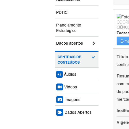
PDTIC
COOR
Planejamento
CIÊNCI
Estratégico
Zoote
E-ma
Dados abertos
Título
CENTRAIS DE
CONTEÚDOS
confin
Áudios
Resu
com mú
Vídeos
de par
mercad
Imagens
Instit
Dados Abertos
Vigên