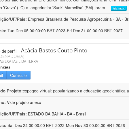
ro 'Cravo' (LC) e tangerineira 'Sunki Maravilha' (SM) foram
...
leia mais
uição/UF/País:
Empresa Brasileira de Pesquisa Agropecuária - BA - Bra
cia:
Tue Dec 05 00:00:00 BRT 2023-Fri Dec 31 00:00:00 BRT 2027
Acácia Bastos Couto Pinto
DENADOR(A)
AS EXATAS E DA TERRA
ncias
il
Currículo
 do Projeto:
expogeo virtual: popularizando a educação geocientífica a
mo:
Vide projeto anexo
uição/UF/País:
ESTADO DA BAHIA - BA - Brasil
cia:
Sat Dec 24 00:00:00 BRT 2022-Mon Nov 30 00:00:00 BRT 2026