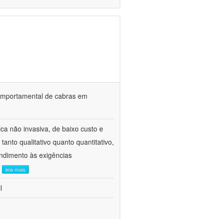
o comportamental de cabras em
ca não invasiva, de baixo custo e
tanto qualitativo quanto quantitativo,
ndimento às exigências
.
leia mais
l