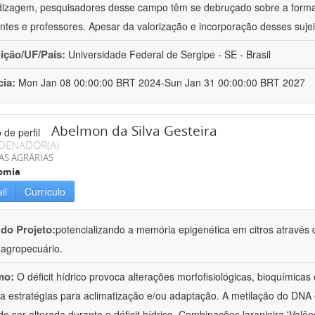
izagem, pesquisadores desse campo têm se debruçado sobre a formaç
ntes e professores. Apesar da valorização e incorporação desses sujei
uição/UF/País:
Universidade Federal de Sergipe - SE - Brasil
cia:
Mon Jan 08 00:00:00 BRT 2024-Sun Jan 31 00:00:00 BRT 2027
Abelmon da Silva Gesteira
DENADOR(A)
AS AGRÁRIAS
omia
il
Currículo
 do Projeto:
potencializando a memória epigenética em citros através d
o agropecuário.
mo:
O déficit hídrico provoca alterações morfofisiológicas, bioquímica
 a estratégias para aclimatização e/ou adaptação. A metilação do DNA 
o ser alterada durante o déficit hídrico. Combinações laranjeira 'Valên