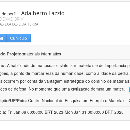
Adalberto Fazzio
DENADOR(A)
AS EXATAS E DA TERRA
il
Currículo
 do Projeto:
materials informatics
mo:
A habilidade de manusear e sintetizar materiais é de importância 
zações, a ponto de marcar eras da humanidade, como a idade da pedra, 
es ocorrem por conta da vantagem estratégica do domínio de materiais,
ções de defesa. No momento que uma civilização domina um materi
...
uição/UF/País:
Centro Nacional de Pesquisa em Energia e Materiais - S
cia:
Fri Jan 06 00:00:00 BRT 2023-Mon Jan 31 00:00:00 BRT 2028