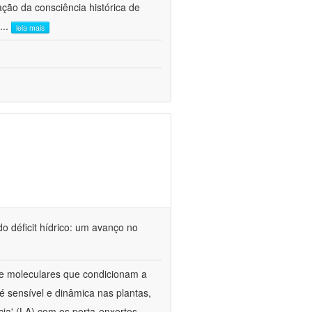
ão da consciência histórica de
...
leia mais
o déficit hídrico: um avanço no
s e moleculares que condicionam a
é sensível e dinâmica nas plantas,
cia' (LA) com os porta-enxertos