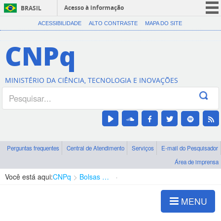
Acesso à informação
BRASIL
CORONAVÍRUS (COVID-19)
ACESSIBILIDADE
ALTO CONTRASTE
MAPA DO SITE
Participe
CNPq
Serviços
Legislação
MINISTÉRIO DA CIÊNCIA, TECNOLOGIA E INOVAÇÕES
Canais
Perguntas frequentes
Central de Atendimento
Serviços
E-mail do Pesquisador
Área de imprensa
Você está aqui:
CNPq
Bolsas e Auxílios Vigentes
Projetos de Pesquisa
MENU