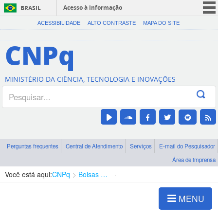
Acesso à informação
BRASIL
CORONAVÍRUS (COVID-19)
ACESSIBILIDADE
ALTO CONTRASTE
MAPA DO SITE
Participe
CNPq
Serviços
Legislação
MINISTÉRIO DA CIÊNCIA, TECNOLOGIA E INOVAÇÕES
Canais
Perguntas frequentes
Central de Atendimento
Serviços
E-mail do Pesquisador
Área de imprensa
Você está aqui:
CNPq
Bolsas e Auxílios Vigentes
Projetos de Pesquisa
MENU