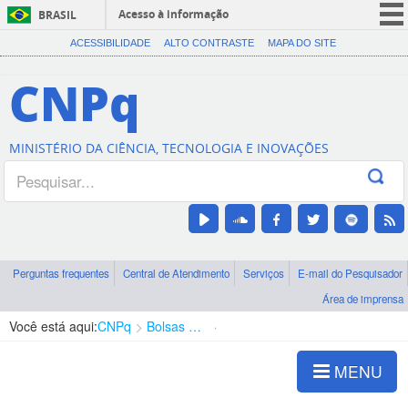
Acesso à informação
BRASIL
CORONAVÍRUS (COVID-19)
ACESSIBILIDADE
ALTO CONTRASTE
MAPA DO SITE
Participe
CNPq
Serviços
Legislação
MINISTÉRIO DA CIÊNCIA, TECNOLOGIA E INOVAÇÕES
Canais
Perguntas frequentes
Central de Atendimento
Serviços
E-mail do Pesquisador
Área de imprensa
Você está aqui:
CNPq
Bolsas e Auxílios Vigentes
Projetos de Pesquisa
MENU