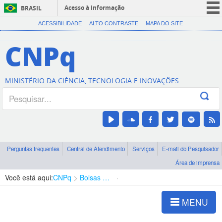
Acesso à informação
BRASIL
CORONAVÍRUS (COVID-19)
ACESSIBILIDADE
ALTO CONTRASTE
MAPA DO SITE
Participe
CNPq
Serviços
Legislação
MINISTÉRIO DA CIÊNCIA, TECNOLOGIA E INOVAÇÕES
Canais
Perguntas frequentes
Central de Atendimento
Serviços
E-mail do Pesquisador
Área de imprensa
Você está aqui:
CNPq
Bolsas e Auxílios Vigentes
Projetos de Pesquisa
MENU