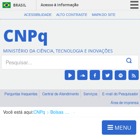
Acesso à informação
BRASIL
CORONAVÍRUS (COVID-19)
ACESSIBILIDADE
ALTO CONTRASTE
MAPA DO SITE
Participe
CNPq
Serviços
Legislação
MINISTÉRIO DA CIÊNCIA, TECNOLOGIA E INOVAÇÕES
Canais
Perguntas frequentes
Central de Atendimento
Serviços
E-mail do Pesquisador
Área de imprensa
Você está aqui:
CNPq
Bolsas e Auxílios Vigentes
Projetos de Pesquisa
MENU