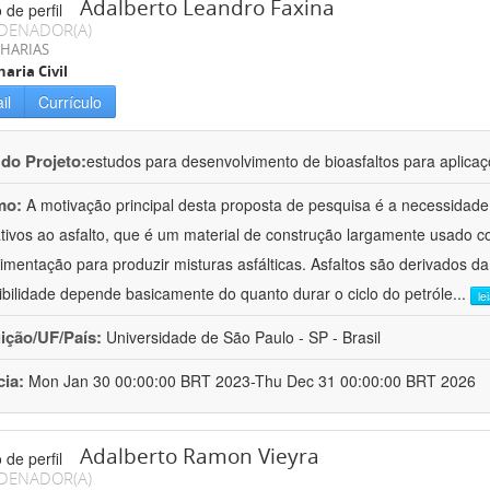
Adalberto Leandro Faxina
DENADOR(A)
HARIAS
aria Civil
il
Currículo
 do Projeto:
estudos para desenvolvimento de bioasfaltos para aplic
mo:
A motivação principal desta proposta de pesquisa é a necessidade
ativos ao asfalto, que é um material de construção largamente usado 
imentação para produzir misturas asfálticas. Asfaltos são derivados da
ibilidade depende basicamente do quanto durar o ciclo do petróle
...
le
uição/UF/País:
Universidade de São Paulo - SP - Brasil
cia:
Mon Jan 30 00:00:00 BRT 2023-Thu Dec 31 00:00:00 BRT 2026
Adalberto Ramon Vieyra
DENADOR(A)