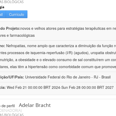
AS BIOLÓGICAS
gia
il
Currículo
 do Projeto:
novos e velhos atores para estratégias terapêuticas em nef
ares e farmacológicas
mo:
Nefropatias, nome amplo que caracteriza a diminuição da função r
ntes processos de isquemia-reperfusão (I/R) (agudos), uropatia obstrut
nutrição, a obesidade e o elevado consumo de sal constituírem um con
tares, elas têm a hipertensão como comorbidade comum que promov
uição/UF/País:
Universidade Federal do Rio de Janeiro - RJ - Brasil
cia:
Wed Feb 21 00:00:00 BRT 2024-Sun Feb 28 00:00:00 BRT 2027
Adelar Bracht
DENADOR(A)
AS BIOLÓGICAS