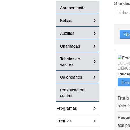
Grandes
Apresentação
Bolsas
Auxílios
Filt
Chamadas
Tabelas de
COOR
valores
CIÊNC
Educa
Calendários
E-ma
Prestação de
contas
Título
históri
Programas
Resu
Prêmios
aos pr