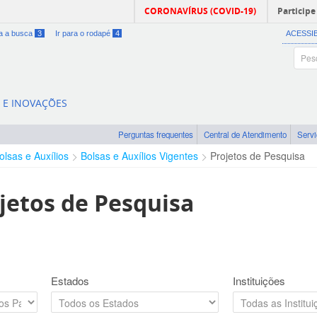
CORONAVÍRUS (COVID-19)
Participe
ra a busca
3
Ir para o rodapé
4
ACESSI
A E INOVAÇÕES
Perguntas frequentes
Central de Atendimento
Serv
olsas e Auxílios
Bolsas e Auxílios Vigentes
Projetos de Pesquisa
jetos de Pesquisa
Estados
Instituições