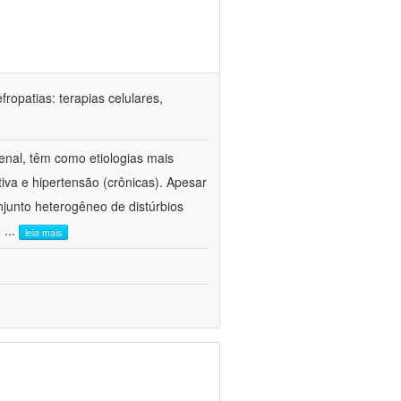
ropatias: terapias celulares,
enal, têm como etiologias mais
iva e hipertensão (crônicas). Apesar
junto heterogêneo de distúrbios
e
...
leia mais