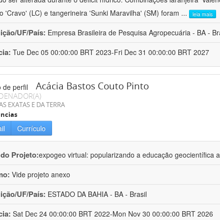
ro 'Cravo' (LC) e tangerineira 'Sunki Maravilha' (SM) foram
...
leia mais
uição/UF/País:
Empresa Brasileira de Pesquisa Agropecuária - BA - Bra
cia:
Tue Dec 05 00:00:00 BRT 2023-Fri Dec 31 00:00:00 BRT 2027
Acácia Bastos Couto Pinto
DENADOR(A)
AS EXATAS E DA TERRA
ncias
il
Currículo
 do Projeto:
expogeo virtual: popularizando a educação geocientífica a
mo:
Vide projeto anexo
uição/UF/País:
ESTADO DA BAHIA - BA - Brasil
cia:
Sat Dec 24 00:00:00 BRT 2022-Mon Nov 30 00:00:00 BRT 2026