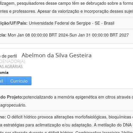
izagem, pesquisadores desse campo têm se debruçado sobre a formaç
ntes e professores. Apesar da valorização e incorporação desses sujei
uição/UF/País:
Universidade Federal de Sergipe - SE - Brasil
cia:
Mon Jan 08 00:00:00 BRT 2024-Sun Jan 31 00:00:00 BRT 2027
Abelmon da Silva Gesteira
DENADOR(A)
AS AGRÁRIAS
omia
il
Currículo
 do Projeto:
potencializando a memória epigenética em citros através d
o agropecuário.
mo:
O déficit hídrico provoca alterações morfofisiológicas, bioquímica
 a estratégias para aclimatização e/ou adaptação. A metilação do DNA 
o ser alterada durante o déficit hídrico. Combinações laranjeira 'Valên