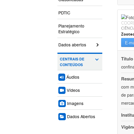
PDTIC
COOR
Planejamento
CIÊNCI
Estratégico
Zoote
E-ma
Dados abertos
Título
CENTRAIS DE
CONTEÚDOS
confin
Áudios
Resu
com mú
Vídeos
de par
mercad
Imagens
Instit
Dados Abertos
Vigên