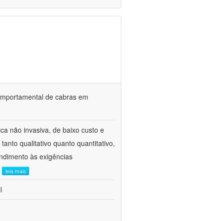
o comportamental de cabras em
ca não invasiva, de baixo custo e
tanto qualitativo quanto quantitativo,
ndimento às exigências
.
leia mais
l