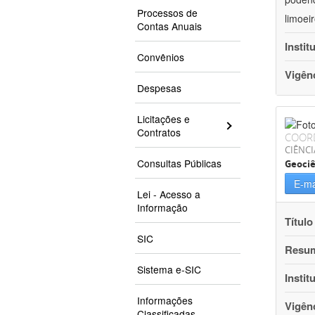
Processos de
limoei
Contas Anuais
Instit
Convênios
Vigên
Despesas
Licitações e
Contratos
COOR
CIÊNCI
Consultas Públicas
Geociê
E-ma
Lei - Acesso a
Informação
Título
SIC
Resu
Sistema e-SIC
Instit
Informações
Vigên
Classificadas