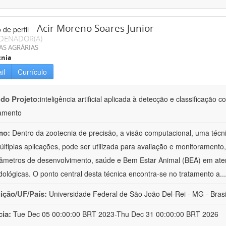
Acir Moreno Soares Junior
DENADOR(A)
AS AGRÁRIAS
cnia
il
Currículo
 do Projeto:
inteligência artificial aplicada à detecção e classificaçã
amento
mo:
Dentro da zootecnia de precisão, a visão computacional, uma técni
ltiplas aplicações, pode ser utilizada para avaliação e monitoramento, 
âmetros de desenvolvimento, saúde e Bem Estar Animal (BEA) em ate
ológicas. O ponto central desta técnica encontra-se no tratamento a
..
uição/UF/País:
Universidade Federal de São João Del-Rei - MG - Brasi
cia:
Tue Dec 05 00:00:00 BRT 2023-Thu Dec 31 00:00:00 BRT 2026