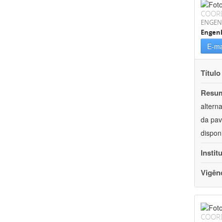
COOR
ENGEN
Engenh
E-ma
Título
Resu
altern
da pav
dispon
Instit
Vigên
COOR