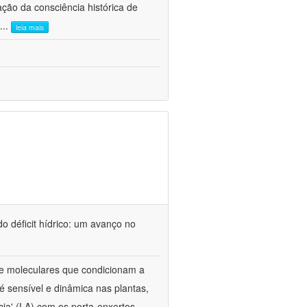
ão da consciência histórica de
...
leia mais
o déficit hídrico: um avanço no
s e moleculares que condicionam a
é sensível e dinâmica nas plantas,
cia' (LA) com os porta-enxertos