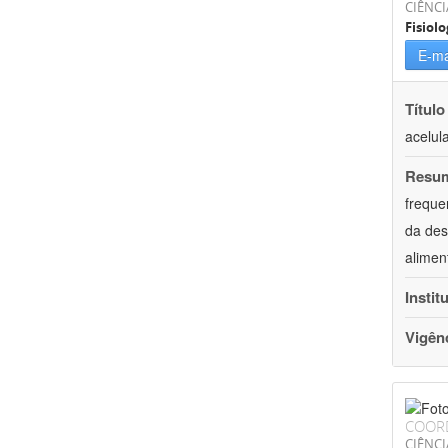
CIÊNCI
Fisiolo
E-ma
Título
acelul
Resu
freque
da des
alimen
Instit
Vigên
COOR
CIÊNCI