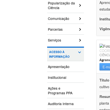
Aprend
Popularização da
Ciência
estuda
Comunicação
Instit
Vigên
Parcerias
Serviços
COOR
ACESSO À
CIÊNCI
INFORMAÇÃO
Agron
Apresentação
E-ma
Institucional
Título
cultiv
Ações e
Programas PPA
Resu
planta
Auditoria Interna
podend