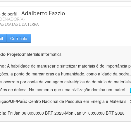
Adalberto Fazzio
DENADOR(A)
AS EXATAS E DA TERRA
il
Currículo
 do Projeto:
materials informatics
mo:
A habilidade de manusear e sintetizar materiais é de importância 
zações, a ponto de marcar eras da humanidade, como a idade da pedra, 
es ocorrem por conta da vantagem estratégica do domínio de materiais,
ções de defesa. No momento que uma civilização domina um materi
...
uição/UF/País:
Centro Nacional de Pesquisa em Energia e Materiais - S
cia:
Fri Jan 06 00:00:00 BRT 2023-Mon Jan 31 00:00:00 BRT 2028