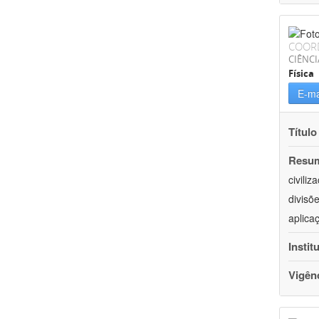
COOR
CIÊNCI
Física
E-ma
Título
Resu
civili
divisõ
aplica
Instit
Vigên