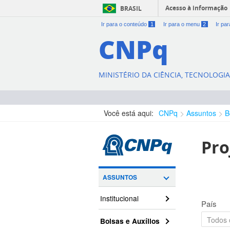
Acesso à informação
BRASIL
Ir para o conteúdo
1
Ir para o menu
2
Ir pa
CNPq
MINISTÉRIO DA CIÊNCIA, TECNOLOGI
Você está aqui:
CNPq
Assuntos
B
Pro
ASSUNTOS
Institucional
País
Bolsas e Auxílios