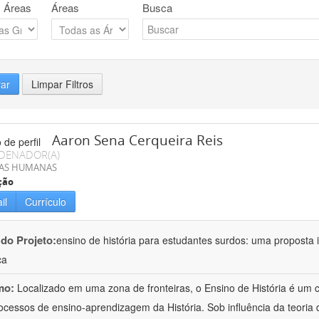
 Áreas
Áreas
Busca
rar
Limpar Filtros
Aaron Sena Cerqueira Reis
DENADOR(A)
IAS HUMANAS
ção
il
Currículo
 do Projeto:
ensino de história para estudantes surdos: uma proposta i
ca
mo:
Localizado em uma zona de fronteiras, o Ensino de História é um
ocessos de ensino-aprendizagem da História. Sob influência da teoria d