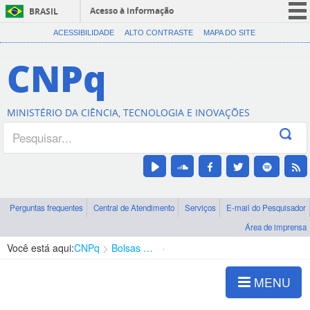
Acesso à informação
BRASIL
CORONAVÍRUS (COVID-19)
ACESSIBILIDADE
ALTO CONTRASTE
MAPA DO SITE
Participe
CNPq
Serviços
Legislação
MINISTÉRIO DA CIÊNCIA, TECNOLOGIA E INOVAÇÕES
Canais
Perguntas frequentes
Central de Atendimento
Serviços
E-mail do Pesquisador
Área de imprensa
Você está aqui:
CNPq
Bolsas e Auxílios Vigentes
Projetos de Pesquisa
MENU