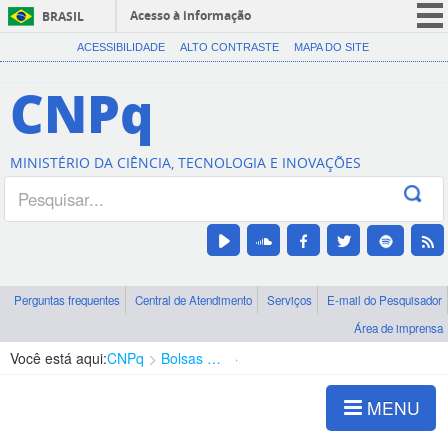
Acesso à informação
BRASIL
CORONAVÍRUS (COVID-19)
ACESSIBILIDADE
ALTO CONTRASTE
MAPA DO SITE
Participe
CNPq
Serviços
Legislação
MINISTÉRIO DA CIÊNCIA, TECNOLOGIA E INOVAÇÕES
Canais
Perguntas frequentes
Central de Atendimento
Serviços
E-mail do Pesquisador
Área de imprensa
Você está aqui:
CNPq
Bolsas e Auxílios Vigentes
Projetos de Pesquisa
MENU