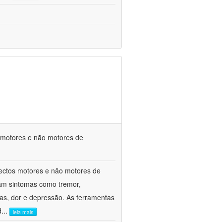
s motores e não motores de
spectos motores e não motores de
am sintomas como tremor,
ivas, dor e depressão. As ferramentas
d
...
leia mais