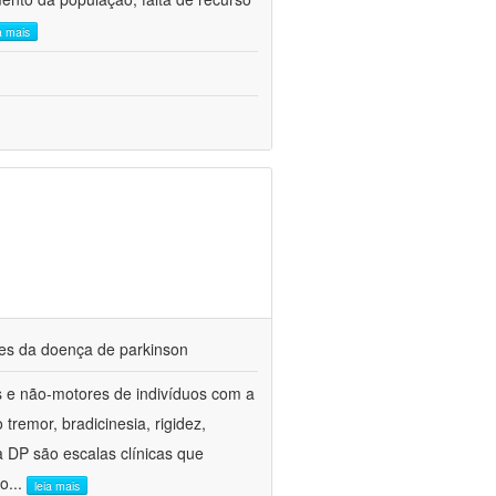
a mais
res da doença de parkinson
es e não-motores de indivíduos com a
emor, bradicinesia, rigidez,
 a DP são escalas clínicas que
co
...
leia mais