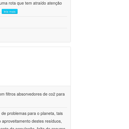
uma rota que tem atraído atenção
..
leia mais
m filtros absorvedores de co2 para
de problemas para o planeta, tais
o aproveitamento destes resíduos,
mento da população, falta de recurso