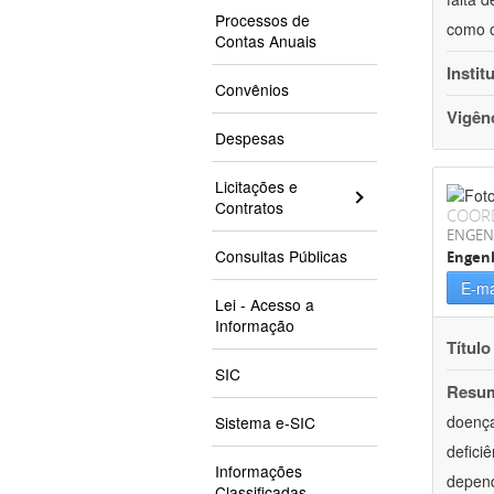
Processos de
como o
Contas Anuais
Instit
Convênios
Vigên
Despesas
Licitações e
Contratos
COOR
ENGEN
Consultas Públicas
Engen
E-ma
Lei - Acesso a
Informação
Título
SIC
Resu
doença
Sistema e-SIC
defici
Informações
depend
Classificadas