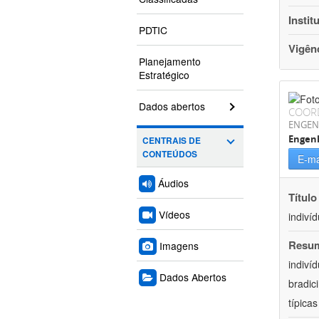
Instit
PDTIC
Vigên
Planejamento
Estratégico
Dados abertos
COOR
ENGEN
Engen
CENTRAIS DE
CONTEÚDOS
E-ma
Áudios
Título
Vídeos
indiví
Resu
Imagens
indiví
Dados Abertos
bradic
típica