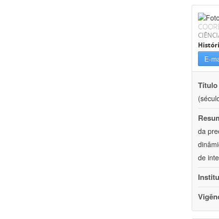
COOR
CIÊNC
Histór
E-ma
Título
(século
Resu
da pre
dinâmi
de int
Instit
Vigên