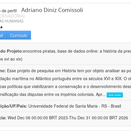
Adriano Diniz Comissoli
DENADOR(A)
IAS HUMANAS
ia
il
Currículo
 do Projeto:
encontros piratas, base de dados online: a história da pre
s xvi ao xix)
mo:
Esse projeto de pesquisa em História tem por objeto analisar as 
dação marítima no Atlântico português entre os séculos XVI e XIX. O ob
cas políticas que viabilizaram a conservação e o desenvolvimento dess
ensificação das disputas entre os impérios coloniais. Apr
...
leia mais
uição/UF/País:
Universidade Federal de Santa Maria - RS - Brasil
cia:
Wed Dec 06 00:00:00 BRT 2023-Thu Dec 31 00:00:00 BRT 2026