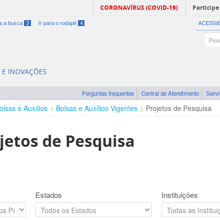
CORONAVÍRUS (COVID-19)
Participe
ra a busca
3
Ir para o rodapé
4
ACESSI
A E INOVAÇÕES
Perguntas frequentes
Central de Atendimento
Serv
olsas e Auxílios
Bolsas e Auxílios Vigentes
Projetos de Pesquisa
jetos de Pesquisa
Estados
Instituições