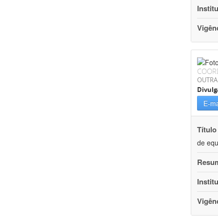
Instit
Vigên
COOR
OUTRA
Divulg
E-ma
Título
de equ
Resu
Instit
Vigên