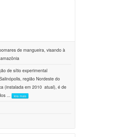
 pomares de mangueira, visando à
a amazônia
ção de sítio experimental
Salinópolis, região Nordeste do
 (instalada em 2010  atual), é de
 dos
...
leia mais