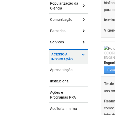
bioflo
Popularização da
Ciência
para e
Comunicação
Instit
Vigên
Parcerias
Serviços
COOR
ACESSO À
ENGEN
INFORMAÇÃO
Engen
Apresentação
E-ma
Institucional
Título
uso em
Ações e
Programas PPA
Resu
como: 
Auditoria Interna
falta 