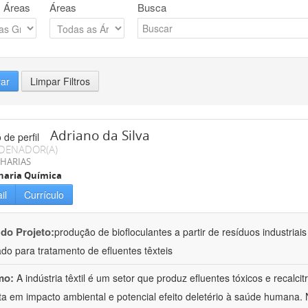
 Áreas
Áreas
Busca
rar
Limpar Filtros
Adriano da Silva
DENADOR(A)
HARIAS
haria Química
il
Currículo
 do Projeto:
produção de biofloculantes a partir de resíduos industriai
do para tratamento de efluentes têxteis
mo:
A indústria têxtil é um setor que produz efluentes tóxicos e recalc
ta em impacto ambiental e potencial efeito deletério à saúde humana. 