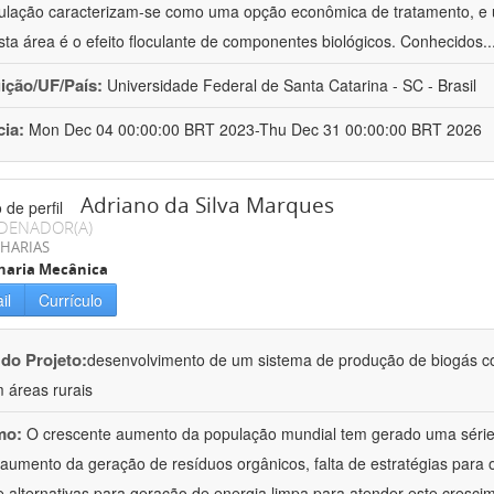
culação caracterizam-se como uma opção econômica de tratamento, e 
sta área é o efeito floculante de componentes biológicos. Conhecidos
.
uição/UF/País:
Universidade Federal de Santa Catarina - SC - Brasil
cia:
Mon Dec 04 00:00:00 BRT 2023-Thu Dec 31 00:00:00 BRT 2026
Adriano da Silva Marques
DENADOR(A)
HARIAS
haria Mecânica
il
Currículo
 do Projeto:
desenvolvimento de um sistema de produção de biogás co
 áreas rurais
mo:
O crescente aumento da população mundial tem gerado uma série 
aumento da geração de resíduos orgânicos, falta de estratégias para 
de alternativas para geração de energia limpa para atender este cresci