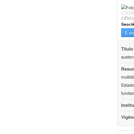
COOR
CIÊNCI
Geociê
E-ma
Título
susten
Resu
multid
Estado
fundam
Instit
Vigên