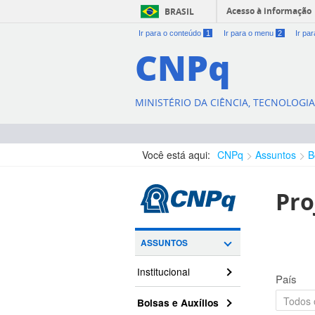
Acesso à informação
BRASIL
Ir para o conteúdo
1
Ir para o menu
2
Ir pa
CNPq
MINISTÉRIO DA CIÊNCIA, TECNOLOGI
Você está aqui:
CNPq
Assuntos
B
Pro
ASSUNTOS
Institucional
País
Bolsas e Auxílios