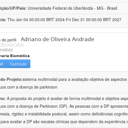
uição/UF/País:
Universidade Federal de Uberlândia - MG - Brasil
cia:
Thu Jan 04 00:00:00 BRT 2024-Fri Dec 31 00:00:00 BRT 2027
Adriano de Oliveira Andrade
DENADOR(A)
HARIAS
haria Biomédica
il
Currículo
 do Projeto:
sistema multimodal para a avaliação objetiva de aspecto
duos com a doença de parkinson
mo:
A proposta do projeto é avaliar de forma multimodal e objetiva a
duos com a doença de Parkinson (DP). As pessoas com a DP apresent
inesia, rigidez e instabilidade postural, assim como deficiências cognit
s para avaliar a DP são escalas clínicas que dependem da experiência 