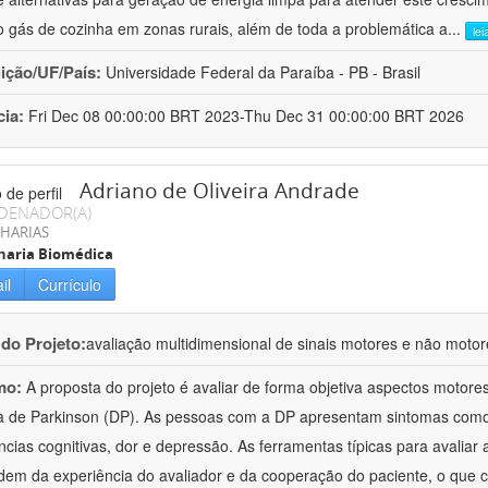
 gás de cozinha em zonas rurais, além de toda a problemática a
...
lei
uição/UF/País:
Universidade Federal da Paraíba - PB - Brasil
cia:
Fri Dec 08 00:00:00 BRT 2023-Thu Dec 31 00:00:00 BRT 2026
Adriano de Oliveira Andrade
DENADOR(A)
HARIAS
haria Biomédica
il
Currículo
 do Projeto:
avaliação multidimensional de sinais motores e não moto
mo:
A proposta do projeto é avaliar de forma objetiva aspectos motor
 de Parkinson (DP). As pessoas com a DP apresentam sintomas como tr
ências cognitivas, dor e depressão. As ferramentas típicas para avaliar
em da experiência do avaliador e da cooperação do paciente, o que 