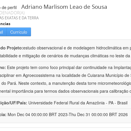
Adriano Marlisom Leao de Sousa
DENADOR(A)
AS EXATAS E DA TERRA
ncias
il
Currículo
 do Projeto:
estudo observacional e de modelagem hidroclimática em
tabilidade e mitigação de cenários de mudanças climáticas no leste d
mo:
Este projeto tem como foco principal dar continuidade na Implanta
isciplinar em Agroecossistema na localidade de Cuiarana Município de 
 do Pará. Neste contexto, a manutenção desta torre micrometeorológica
ental importância para termos dados observacionais para calibração
uição/UF/País:
Universidade Federal Rural da Amazônia - PA - Brasil
cia:
Mon Dec 04 00:00:00 BRT 2023-Thu Dec 31 00:00:00 BRT 2026