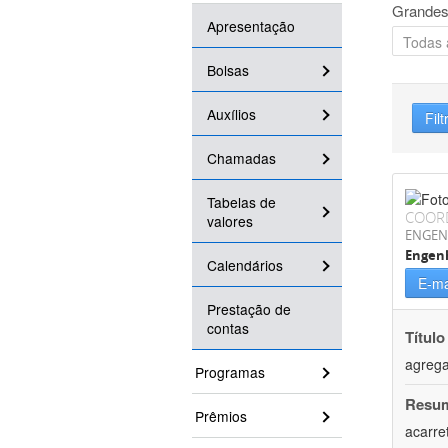
Grandes
Apresentação
Bolsas
Auxílios
Filt
Chamadas
Tabelas de
COOR
valores
ENGEN
Engen
Calendários
E-ma
Prestação de
contas
Título
agrega
Programas
Resu
Prêmios
acarre