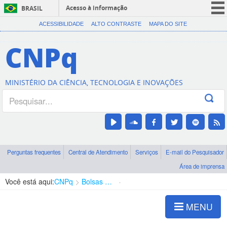
Acesso à informação
BRASIL
CORONAVÍRUS (COVID-19)
ACESSIBILIDADE
ALTO CONTRASTE
MAPA DO SITE
Participe
CNPq
Serviços
Legislação
MINISTÉRIO DA CIÊNCIA, TECNOLOGIA E INOVAÇÕES
Canais
Perguntas frequentes
Central de Atendimento
Serviços
E-mail do Pesquisador
Área de imprensa
Você está aqui:
CNPq
Bolsas e Auxílios Vigentes
Projetos de Pesquisa
MENU