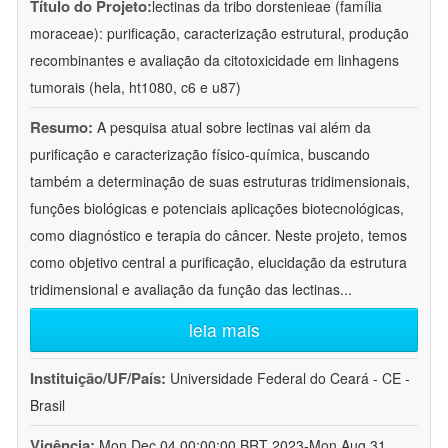
Título do Projeto:
lectinas da tribo dorstenieae (família
moraceae): purificação, caracterização estrutural, produção
recombinantes e avaliação da citotoxicidade em linhagens
tumorais (hela, ht1080, c6 e u87)
Resumo:
A pesquisa atual sobre lectinas vai além da
purificação e caracterização físico-química, buscando
também a determinação de suas estruturas tridimensionais,
funções biológicas e potenciais aplicações biotecnológicas,
como diagnóstico e terapia do câncer. Neste projeto, temos
como objetivo central a purificação, elucidação da estrutura
tridimensional e avaliação da função das lectinas
...
leia mais
Instituição/UF/País:
Universidade Federal do Ceará - CE -
Brasil
Vigência:
Mon Dec 04 00:00:00 BRT 2023-Mon Aug 31