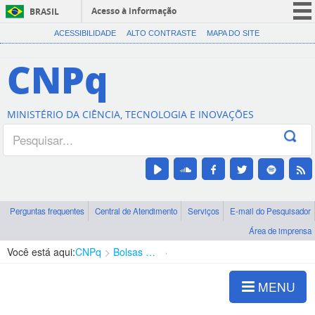
Acesso à informação
BRASIL
CORONAVÍRUS (COVID-19)
ACESSIBILIDADE
ALTO CONTRASTE
MAPA DO SITE
Participe
CNPq
Serviços
Legislação
MINISTÉRIO DA CIÊNCIA, TECNOLOGIA E INOVAÇÕES
Canais
Perguntas frequentes
Central de Atendimento
Serviços
E-mail do Pesquisador
Área de imprensa
Você está aqui:
CNPq
Bolsas e Auxílios Vigentes
Projetos de Pesquisa
MENU