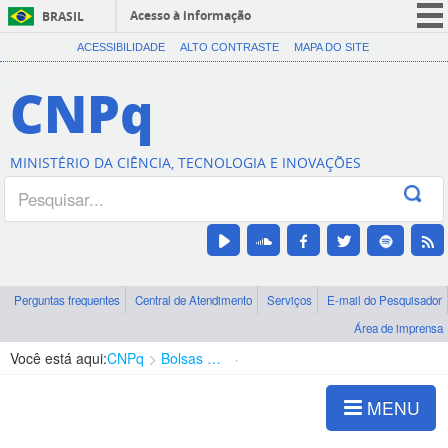
Acesso à informação
BRASIL
CORONAVÍRUS (COVID-19)
ACESSIBILIDADE
ALTO CONTRASTE
MAPA DO SITE
Participe
CNPq
Serviços
Legislação
MINISTÉRIO DA CIÊNCIA, TECNOLOGIA E INOVAÇÕES
Canais
Perguntas frequentes
Central de Atendimento
Serviços
E-mail do Pesquisador
Área de imprensa
Você está aqui:
CNPq
Bolsas e Auxílios Vigentes
Projetos de Pesquisa
MENU