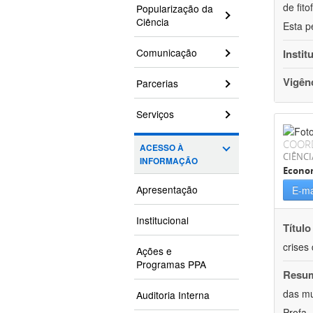
de fit
Popularização da
Ciência
Esta p
Comunicação
Instit
Vigên
Parcerias
Serviços
COOR
ACESSO À
CIÊNCI
INFORMAÇÃO
Econo
Apresentação
E-ma
Institucional
Título
crises
Ações e
Programas PPA
Resu
das mu
Auditoria Interna
Profa.