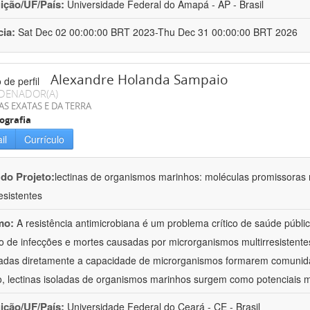
uição/UF/País:
Universidade Federal do Amapá - AP - Brasil
cia:
Sat Dec 02 00:00:00 BRT 2023-Thu Dec 31 00:00:00 BRT 2026
Alexandre Holanda Sampaio
DENADOR(A)
AS EXATAS E DA TERRA
ografia
il
Currículo
 do Projeto:
lectinas de organismos marinhos: moléculas promissoras
esistentes
mo:
A resistência antimicrobiana é um problema crítico de saúde públi
 de infecções e mortes causadas por microrganismos multirresistente
adas diretamente a capacidade de microrganismos formarem comunid
o, lectinas isoladas de organismos marinhos surgem como potenciais 
uição/UF/País:
Universidade Federal do Ceará - CE - Brasil