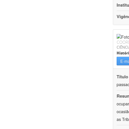
Instit
Vigên
COOR
CIÊNC
Histór
E-ma
Título
passad
Resu
ocupar
ocasiã
as Trib