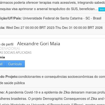
ofármacos poderia oferecer terapias mais acessíveis, integrando sabedo
esquisa visa aprimorar o arsenal terapêutico do SUS, benefician
...
leia
uição/UF/País:
Universidade Federal de Santa Catarina - SC - Brasil
cia:
Wed Dec 27 00:00:00 BRT 2023-Thu Dec 31 00:00:00 BRT 2026
Alexandre Gori Maia
DENADOR(A)
AS SOCIAIS APLICADAS
mia
il
Currículo
 do Projeto:
condicionantes e consequências socioeconômicas do com
 de saúde pública
mo:
A pandemia Covid-19 e a epidemia de Zika deixaram marcas prof
lheres brasileiras. O projeto Demographic Consequences of Zika and
 Letícia Marteletto na University of Pennsylvania (UPenn), mostra com