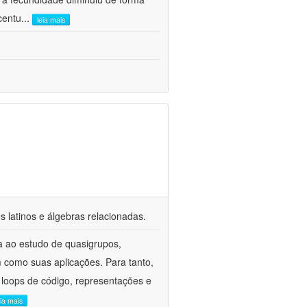
centu
...
leia mais
s latinos e álgebras relacionadas.
a ao estudo de quasigrupos,
m como suas aplicações. Para tanto,
 loops de código, representações e
eia mais