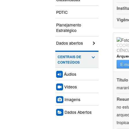
Instit
PDTIC
Vigên
Planejamento
Estratégico
Dados abertos
COOR
CIÊNC
Arque
CENTRAIS DE
CONTEÚDOS
E-ma
Áudios
Título
Vídeos
maranh
Resu
Imagens
no est
Dados Abertos
arqueo
tropic