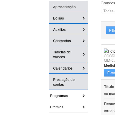
Grandes
Apresentação
Bolsas
Auxílios
Filt
Chamadas
Tabelas de
COOR
valores
CIÊNCI
Medic
Calendários
E-ma
Prestação de
contas
Título
no man
Programas
Resu
Prêmios
tornan