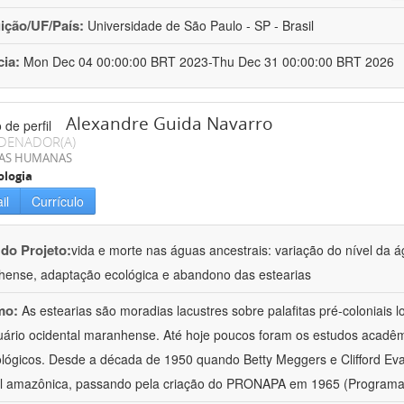
uição/UF/País:
Universidade de São Paulo - SP - Brasil
cia:
Mon Dec 04 00:00:00 BRT 2023-Thu Dec 31 00:00:00 BRT 2026
Alexandre Guida Navarro
DENADOR(A)
IAS HUMANAS
ologia
il
Currículo
 do Projeto:
vida e morte nas águas ancestrais: variação do nível da 
ense, adaptação ecológica e abandono das estearias
mo:
As estearias são moradias lacustres sobre palafitas pré-coloniais
uário ocidental maranhense. Até hoje poucos foram os estudos acadêmi
lógicos. Desde a década de 1950 quando Betty Meggers e Clifford Eva
al amazônica, passando pela criação do PRONAPA em 1965 (Programa