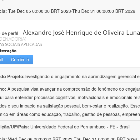
cia:
Tue Dec 05 00:00:00 BRT 2023-Thu Dec 31 00:00:00 BRT 2026
Alexandre José Henrique de Oliveira Lun
DENADOR(A)
AS SOCIAIS APLICADAS
istração
il
Currículo
 do Projeto:
investigando o engajamento na aprendizagem gerencial e
mo:
A pesquisa visa avançar na compreensão do fenômeno do engaja
bui para entender processos cognitivos, motivacionais e emocionais re
ades e seu impacto na satisfação pessoal, bem-estar e realização. Ess
ico em áreas como educação, trabalho, gestão de pessoas, empreen
uição/UF/País:
Universidade Federal de Pernambuco - PE - Brasil
cia:
Wed Dec 06 00:00:00 BRT 2023-Thu Dec 31 00:00:00 BRT 2026