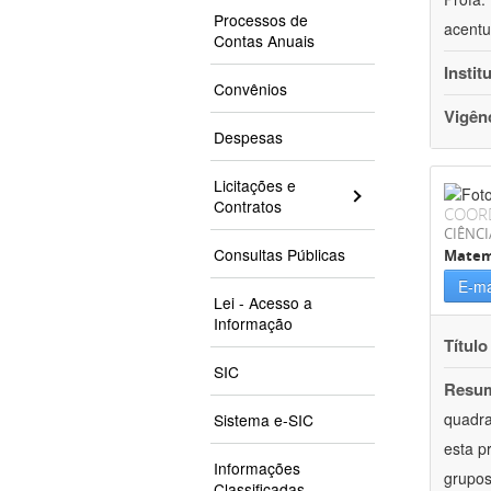
Processos de
acentu
Contas Anuais
Instit
Convênios
Vigên
Despesas
Licitações e
Contratos
COOR
CIÊNCI
Consultas Públicas
Matem
E-ma
Lei - Acesso a
Informação
Título
SIC
Resu
quadra
Sistema e-SIC
esta p
Informações
grupos
Classificadas