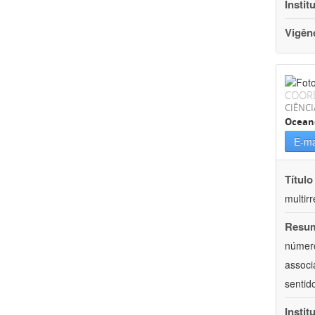
Instit
Vigên
COOR
CIÊNCI
Ocean
E-ma
Título
multirr
Resu
número
associ
sentid
Instit