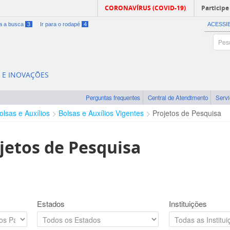
CORONAVÍRUS (COVID-19)
Participe
ra a busca
3
Ir para o rodapé
4
ACESSI
A E INOVAÇÕES
Perguntas frequentes
Central de Atendimento
Serv
olsas e Auxílios
Bolsas e Auxílios Vigentes
Projetos de Pesquisa
jetos de Pesquisa
Estados
Instituições