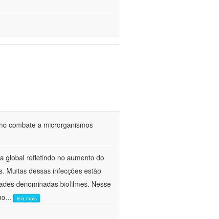
 no combate a microrganismos
ca global refletindo no aumento do
s. Muitas dessas infecções estão
ades denominadas biofilmes. Nesse
mo
...
leia mais