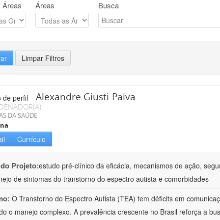
 Áreas
Áreas
Busca
rar
Limpar Filtros
Alexandre Giusti-Paiva
DENADOR(A)
AS DA SAÚDE
ina
il
Currículo
 do Projeto:
estudo pré-clínico da eficácia, mecanismos de ação, segu
ejo de sintomas do transtorno do espectro autista e comorbidades
mo:
O Transtorno do Espectro Autista (TEA) tem déficits em comunica
do o manejo complexo. A prevalência crescente no Brasil reforça a bus