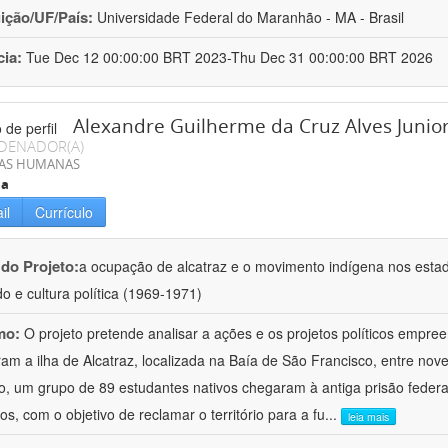
uição/UF/País:
Universidade Federal do Maranhão - MA - Brasil
cia:
Tue Dec 12 00:00:00 BRT 2023-Thu Dec 31 00:00:00 BRT 2026
Alexandre Guilherme da Cruz Alves Junio
DENADOR(A)
IAS HUMANAS
ia
il
Currículo
 do Projeto:
a ocupação de alcatraz e o movimento indígena nos esta
o e cultura política (1969-1971)
mo:
O projeto pretende analisar a ações e os projetos políticos empree
am a ilha de Alcatraz, localizada na Baía de São Francisco, entre no
o, um grupo de 89 estudantes nativos chegaram à antiga prisão federal,
os, com o objetivo de reclamar o território para a fu
...
leia mais