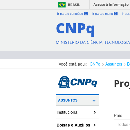
Acesso à informação
BRASIL
Ir para o conteúdo
1
Ir para o menu
2
Ir pa
CNPq
MINISTÉRIO DA CIÊNCIA, TECNOLOGI
Você está aqui:
CNPq
Assuntos
B
Pro
ASSUNTOS
Institucional
País
Bolsas e Auxílios