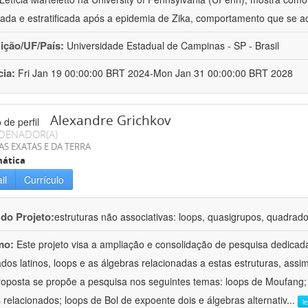
ada e estratificada após a epidemia de Zika, comportamento que se a
uição/UF/País:
Universidade Estadual de Campinas - SP - Brasil
cia:
Fri Jan 19 00:00:00 BRT 2024-Mon Jan 31 00:00:00 BRT 2028
Alexandre Grichkov
DENADOR(A)
AS EXATAS E DA TERRA
ática
il
Currículo
 do Projeto:
estruturas não associativas: loops, quasigrupos, quadrado
mo:
Este projeto visa a ampliação e consolidação de pesquisa dedicad
dos latinos, loops e as álgebras relacionadas a estas estruturas, assi
roposta se propõe a pesquisa nos seguintes temas: loops de Moufang;
 relacionados; loops de Bol de expoente dois e álgebras alternativ
...
l