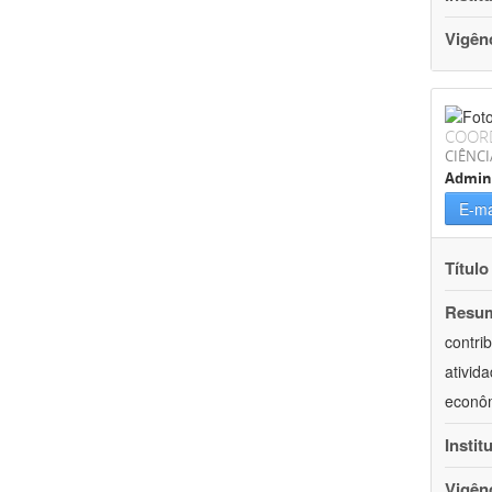
Vigên
COOR
CIÊNCI
Admin
E-ma
Título
Resu
contri
ativid
econôm
Instit
Vigên