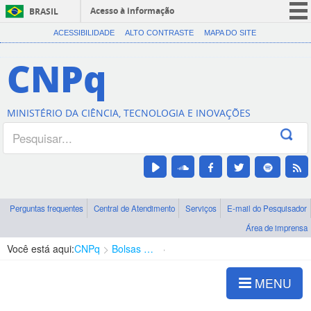
Acesso à informação
BRASIL
CORONAVÍRUS (COVID-19)
ACESSIBILIDADE
ALTO CONTRASTE
MAPA DO SITE
Participe
CNPq
Serviços
Legislação
MINISTÉRIO DA CIÊNCIA, TECNOLOGIA E INOVAÇÕES
Canais
Perguntas frequentes
Central de Atendimento
Serviços
E-mail do Pesquisador
Área de imprensa
Você está aqui:
CNPq
Bolsas e Auxílios Vigentes
Projetos de Pesquisa
MENU