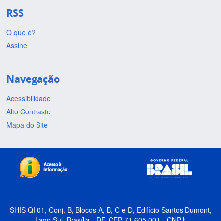
RSS
O que é?
Assine
Navegação
Acessibilidade
Alto Contraste
Mapa do Site
SHIS QI 01, Conj. B, Blocos A, B, C e D, Edifício Santos Dumont,
Lago Sul, Brasília - DF, CEP 71.605-001 - CNPJ: