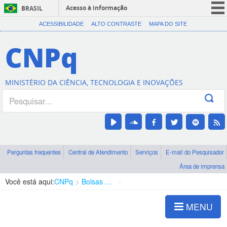
Acesso à informação
BRASIL
CORONAVÍRUS (COVID-19)
ACESSIBILIDADE
ALTO CONTRASTE
MAPA DO SITE
Participe
CNPq
Serviços
Legislação
MINISTÉRIO DA CIÊNCIA, TECNOLOGIA E INOVAÇÕES
Canais
Perguntas frequentes
Central de Atendimento
Serviços
E-mail do Pesquisador
Área de imprensa
Você está aqui:
CNPq
Bolsas e Auxílios Vigentes
Projetos de Pesquisa
MENU