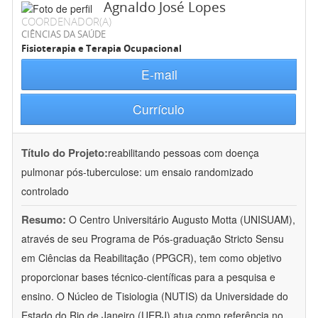
Agnaldo José Lopes
COORDENADOR(A)
CIÊNCIAS DA SAÚDE
Fisioterapia e Terapia Ocupacional
E-mail
Currículo
Título do Projeto:
reabilitando pessoas com doença
pulmonar pós-tuberculose: um ensaio randomizado
controlado
Resumo:
O Centro Universitário Augusto Motta (UNISUAM),
através de seu Programa de Pós-graduação Stricto Sensu
em Ciências da Reabilitação (PPGCR), tem como objetivo
proporcionar bases técnico-científicas para a pesquisa e
ensino. O Núcleo de Tisiologia (NUTIS) da Universidade do
Estado do Rio de Janeiro (UERJ) atua como referência no