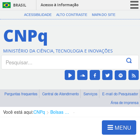
Acesso à informação
BRASIL
CORONAVÍRUS (COVID-19)
ACESSIBILIDADE
ALTO CONTRASTE
MAPA DO SITE
Participe
CNPq
Serviços
Legislação
MINISTÉRIO DA CIÊNCIA, TECNOLOGIA E INOVAÇÕES
Canais
Perguntas frequentes
Central de Atendimento
Serviços
E-mail do Pesquisador
Área de imprensa
Você está aqui:
CNPq
Bolsas e Auxílios Vigentes
Projetos de Pesquisa
MENU