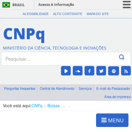
Acesso à informação
BRASIL
CORONAVÍRUS (COVID-19)
ACESSIBILIDADE
ALTO CONTRASTE
MAPA DO SITE
Participe
CNPq
Serviços
Legislação
MINISTÉRIO DA CIÊNCIA, TECNOLOGIA E INOVAÇÕES
Canais
Perguntas frequentes
Central de Atendimento
Serviços
E-mail do Pesquisador
Área de imprensa
Você está aqui:
CNPq
Bolsas e Auxílios Vigentes
Projetos de Pesquisa
MENU