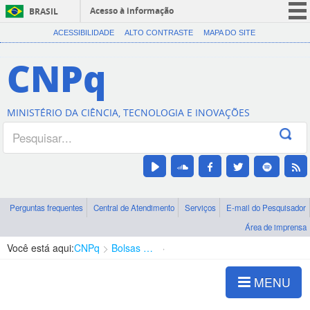
Acesso à informação
BRASIL
CORONAVÍRUS (COVID-19)
ACESSIBILIDADE
ALTO CONTRASTE
MAPA DO SITE
Participe
CNPq
Serviços
Legislação
MINISTÉRIO DA CIÊNCIA, TECNOLOGIA E INOVAÇÕES
Canais
Perguntas frequentes
Central de Atendimento
Serviços
E-mail do Pesquisador
Área de imprensa
Você está aqui:
CNPq
Bolsas e Auxílios Vigentes
Projetos de Pesquisa
MENU