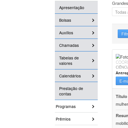
Grandes
Apresentação
Bolsas
Auxílios
Filt
Chamadas
Tabelas de
COOR
valores
CIÊNC
Antrop
Calendários
E-ma
Prestação de
contas
Título
mulher
Programas
Resu
Prêmios
mobili