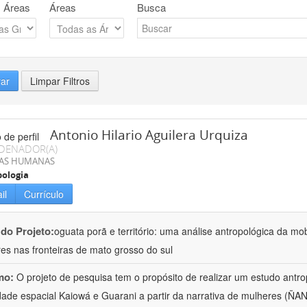
 Áreas
Áreas
Busca
rar
Limpar Filtros
Antonio Hilario Aguilera Urquiza
DENADOR(A)
IAS HUMANAS
ologia
il
Currículo
 do Projeto:
oguata porã e território: uma análise antropológica da mo
es nas fronteiras de mato grosso do sul
mo:
O projeto de pesquisa tem o propósito de realizar um estudo antr
dade espacial Kaiowá e Guarani a partir da narrativa de mulheres (Ñ