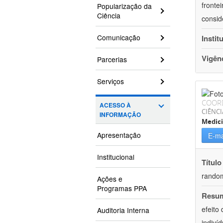
fronte
Popularização da
Ciência
consid
Comunicação
Instit
Vigên
Parcerias
Serviços
COOR
ACESSO À
CIÊNCI
INFORMAÇÃO
Medic
Apresentação
E-ma
Institucional
Título
rando
Ações e
Programas PPA
Resu
efeito
Auditoria Interna
indiví