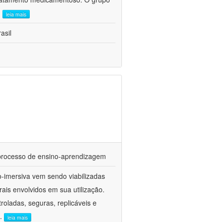
.
leia mais
asil
o processo de ensino-aprendizagem
o-imersiva vem sendo viabilizadas
ais envolvidos em sua utilização.
oladas, seguras, replicáveis e
..
leia mais