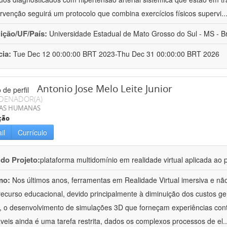
ervenção seguirá um protocolo que combina exercícios físicos supervi
..
uição/UF/País:
Universidade Estadual de Mato Grosso do Sul - MS - Br
cia:
Tue Dec 12 00:00:00 BRT 2023-Thu Dec 31 00:00:00 BRT 2026
Antonio Jose Melo Leite Junior
DENADOR(A)
IAS HUMANAS
ção
il
Currículo
 do Projeto:
plataforma multidomínio em realidade virtual aplicada a
mo:
Nos últimos anos, ferramentas em Realidade Virtual imersiva e nã
ecurso educacional, devido principalmente à diminuição dos custos ger
 o desenvolvimento de simulações 3D que forneçam experiências contr
veis ainda é uma tarefa restrita, dados os complexos processos de el
.