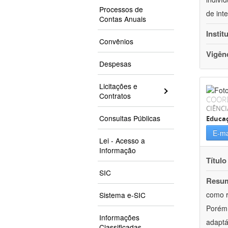
Processos de
de int
Contas Anuais
Instit
Convênios
Vigên
Despesas
Licitações e
Contratos
COOR
CIÊNC
Consultas Públicas
Educa
E-ma
Lei - Acesso a
Informação
Título
SIC
Resu
como r
Sistema e-SIC
Porém,
Informações
adaptá
Classificadas