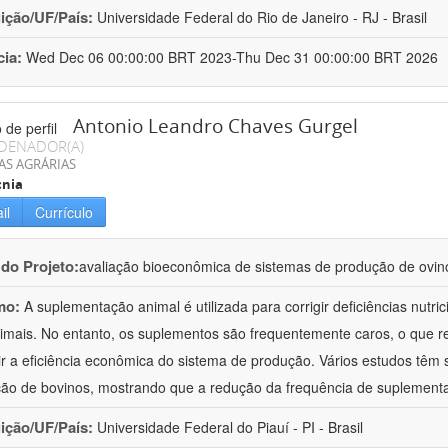
uição/UF/País:
Universidade Federal do Rio de Janeiro - RJ - Brasil
cia:
Wed Dec 06 00:00:00 BRT 2023-Thu Dec 31 00:00:00 BRT 2026
Antonio Leandro Chaves Gurgel
DENADOR(A)
AS AGRÁRIAS
cnia
il
Currículo
 do Projeto:
avaliação bioeconômica de sistemas de produção de ovino
mo:
A suplementação animal é utilizada para corrigir deficiências nut
imais. No entanto, os suplementos são frequentemente caros, o que 
ir a eficiência econômica do sistema de produção. Vários estudos têm 
ão de bovinos, mostrando que a redução da frequência de suplemen
uição/UF/País:
Universidade Federal do Piauí - PI - Brasil