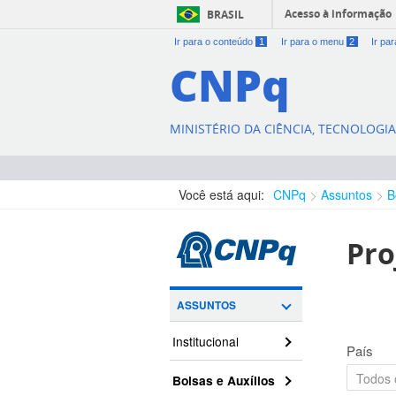
Acesso à informação
BRASIL
Ir para o conteúdo
1
Ir para o menu
2
Ir pa
CNPq
MINISTÉRIO DA CIÊNCIA, TECNOLOGI
Você está aqui:
CNPq
Assuntos
B
Pro
ASSUNTOS
Institucional
País
Bolsas e Auxílios