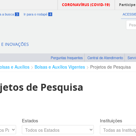
CORONAVÍRUS (COVID-19)
Participe
ra a busca
3
Ir para o rodapé
4
ACESSI
A E INOVAÇÕES
Perguntas frequentes
Central de Atendimento
Serv
olsas e Auxílios
Bolsas e Auxílios Vigentes
Projetos de Pesquisa
jetos de Pesquisa
Estados
Instituições