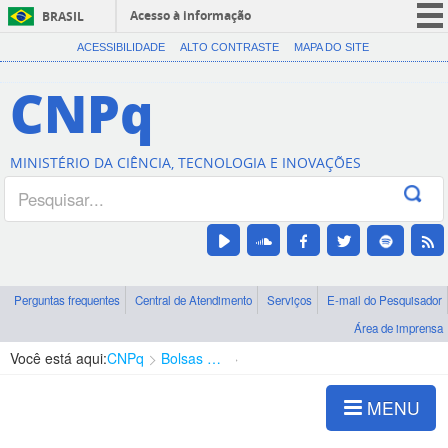
Acesso à informação
BRASIL
CORONAVÍRUS (COVID-19)
ACESSIBILIDADE
ALTO CONTRASTE
MAPA DO SITE
Participe
CNPq
Serviços
Legislação
MINISTÉRIO DA CIÊNCIA, TECNOLOGIA E INOVAÇÕES
Canais
Perguntas frequentes
Central de Atendimento
Serviços
E-mail do Pesquisador
Área de imprensa
Você está aqui:
CNPq
Bolsas e Auxílios Vigentes
Projetos de Pesquisa
MENU