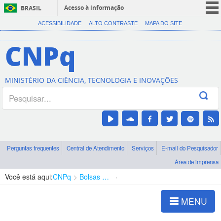
Acesso à informação
BRASIL
CORONAVÍRUS (COVID-19)
ACESSIBILIDADE
ALTO CONTRASTE
MAPA DO SITE
Participe
CNPq
Serviços
Legislação
MINISTÉRIO DA CIÊNCIA, TECNOLOGIA E INOVAÇÕES
Canais
Perguntas frequentes
Central de Atendimento
Serviços
E-mail do Pesquisador
Área de imprensa
Você está aqui:
CNPq
Bolsas e Auxílios Vigentes
Projetos de Pesquisa
MENU