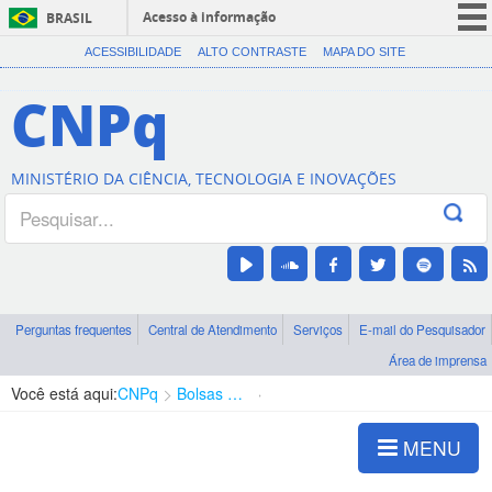
Acesso à informação
BRASIL
CORONAVÍRUS (COVID-19)
ACESSIBILIDADE
ALTO CONTRASTE
MAPA DO SITE
Participe
CNPq
Serviços
Legislação
MINISTÉRIO DA CIÊNCIA, TECNOLOGIA E INOVAÇÕES
Canais
Perguntas frequentes
Central de Atendimento
Serviços
E-mail do Pesquisador
Área de imprensa
Você está aqui:
CNPq
Bolsas e Auxílios Vigentes
Projetos de Pesquisa
MENU