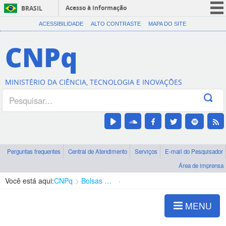
Acesso à informação
BRASIL
CORONAVÍRUS (COVID-19)
ACESSIBILIDADE
ALTO CONTRASTE
MAPA DO SITE
Participe
CNPq
Serviços
Legislação
MINISTÉRIO DA CIÊNCIA, TECNOLOGIA E INOVAÇÕES
Canais
Perguntas frequentes
Central de Atendimento
Serviços
E-mail do Pesquisador
Área de imprensa
Você está aqui:
CNPq
Bolsas e Auxílios Vigentes
Projetos de Pesquisa
MENU