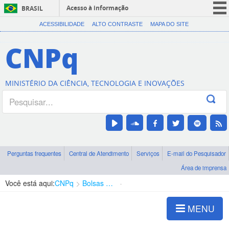
Acesso à informação
BRASIL
CORONAVÍRUS (COVID-19)
ACESSIBILIDADE
ALTO CONTRASTE
MAPA DO SITE
Participe
CNPq
Serviços
Legislação
MINISTÉRIO DA CIÊNCIA, TECNOLOGIA E INOVAÇÕES
Canais
Perguntas frequentes
Central de Atendimento
Serviços
E-mail do Pesquisador
Área de imprensa
Você está aqui:
CNPq
Bolsas e Auxílios Vigentes
Projetos de Pesquisa
MENU