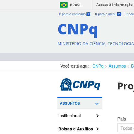
Acesso à informação
BRASIL
Ir para o conteúdo
1
Ir para o menu
2
Ir pa
CNPq
MINISTÉRIO DA CIÊNCIA, TECNOLOGI
Você está aqui:
CNPq
Assuntos
B
Pro
ASSUNTOS
Institucional
País
Bolsas e Auxílios