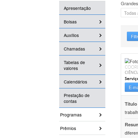
Grandes
Apresentação
Bolsas
Auxílios
Filt
Chamadas
Tabelas de
COOR
valores
CIÊNCI
Serviç
Calendários
E-ma
Prestação de
contas
Título
trabal
Programas
Resu
Prêmios
difere