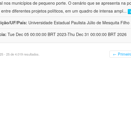
al nos municípios de pequeno porte. O cenário que se apresenta na polí
 entre diferentes projetos políticos, em um quadro de intensa ampl
...
uição/UF/País:
Universidade Estadual Paulista Júlio de Mesquita Filho -
cia:
Tue Dec 05 00:00:00 BRT 2023-Thu Dec 31 00:00:00 BRT 2026
← Primeir
5 - 25 de 4.019 resultados.