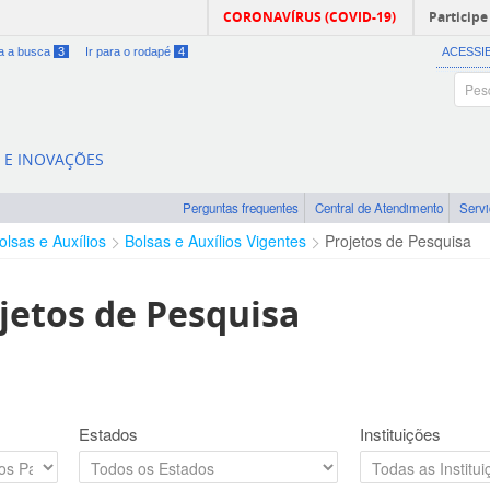
CORONAVÍRUS (COVID-19)
Participe
ra a busca
3
Ir para o rodapé
4
ACESSI
A E INOVAÇÕES
Perguntas frequentes
Central de Atendimento
Serv
olsas e Auxílios
Bolsas e Auxílios Vigentes
Projetos de Pesquisa
jetos de Pesquisa
Estados
Instituições