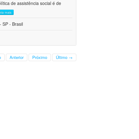
tica de assistência social é de
leia mais
 SP - Brasil
o
Anterior
Próximo
Último →