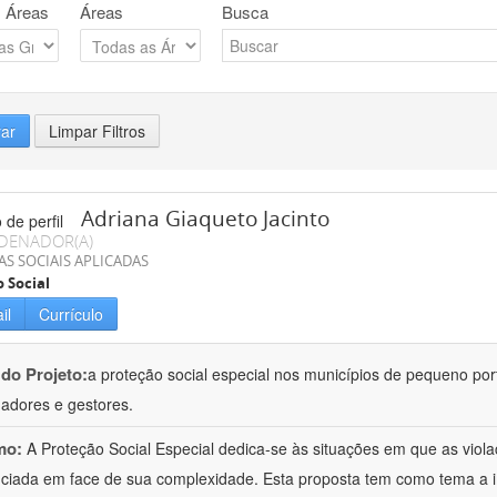
 Áreas
Áreas
Busca
rar
Limpar Filtros
Adriana Giaqueto Jacinto
DENADOR(A)
AS SOCIAIS APLICADAS
o Social
il
Currículo
 do Projeto:
a proteção social especial nos municípios de pequeno port
hadores e gestores.
mo:
A Proteção Social Especial dedica-se às situações em que as vio
nciada em face de sua complexidade. Esta proposta tem como tema a 