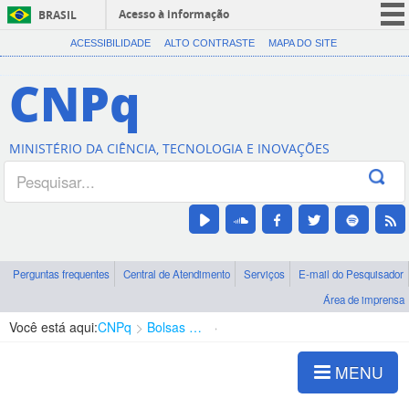
Acesso à informação
BRASIL
CORONAVÍRUS (COVID-19)
ACESSIBILIDADE
ALTO CONTRASTE
MAPA DO SITE
Participe
CNPq
Serviços
Legislação
MINISTÉRIO DA CIÊNCIA, TECNOLOGIA E INOVAÇÕES
Canais
Perguntas frequentes
Central de Atendimento
Serviços
E-mail do Pesquisador
Área de imprensa
Você está aqui:
CNPq
Bolsas e Auxílios Vigentes
Projetos de Pesquisa
MENU