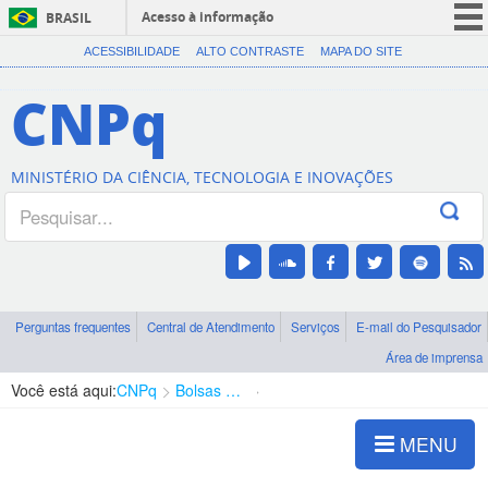
Acesso à informação
BRASIL
CORONAVÍRUS (COVID-19)
ACESSIBILIDADE
ALTO CONTRASTE
MAPA DO SITE
Participe
CNPq
Serviços
Legislação
MINISTÉRIO DA CIÊNCIA, TECNOLOGIA E INOVAÇÕES
Canais
Perguntas frequentes
Central de Atendimento
Serviços
E-mail do Pesquisador
Área de imprensa
Você está aqui:
CNPq
Bolsas e Auxílios Vigentes
Projetos de Pesquisa
MENU