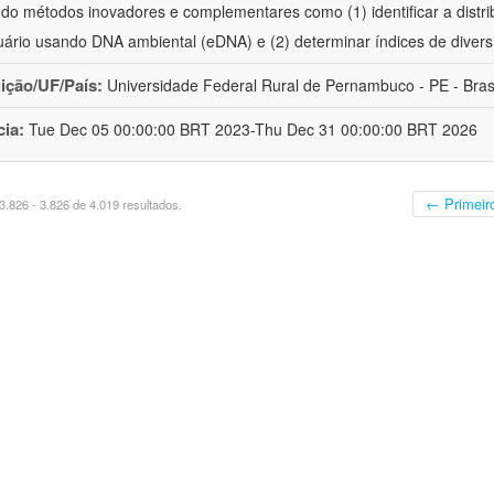
ando métodos inovadores e complementares como (1) identificar a distri
uário usando DNA ambiental (eDNA) e (2) determinar índices de divers
uição/UF/País:
Universidade Federal Rural de Pernambuco - PE - Bras
cia:
Tue Dec 05 00:00:00 BRT 2023-Thu Dec 31 00:00:00 BRT 2026
← Primeir
.826 - 3.826 de 4.019 resultados.