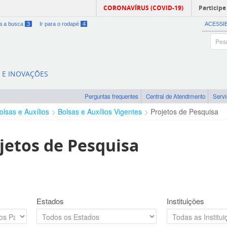
CORONAVÍRUS (COVID-19)
Participe
ra a busca
3
Ir para o rodapé
4
ACESSI
A E INOVAÇÕES
Perguntas frequentes
Central de Atendimento
Serv
olsas e Auxílios
Bolsas e Auxílios Vigentes
Projetos de Pesquisa
jetos de Pesquisa
Estados
Instituições