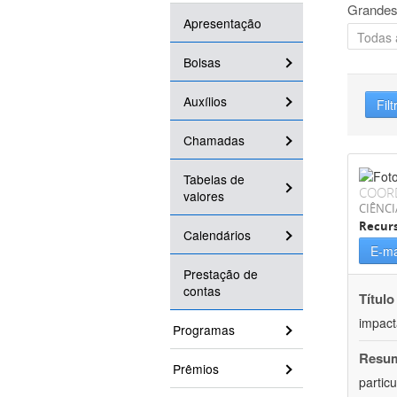
Grandes
Apresentação
Bolsas
Auxílios
Filt
Chamadas
Tabelas de
COOR
valores
CIÊNCI
Recurs
Calendários
E-ma
Prestação de
contas
Título
impact
Programas
Resu
Prêmios
partic