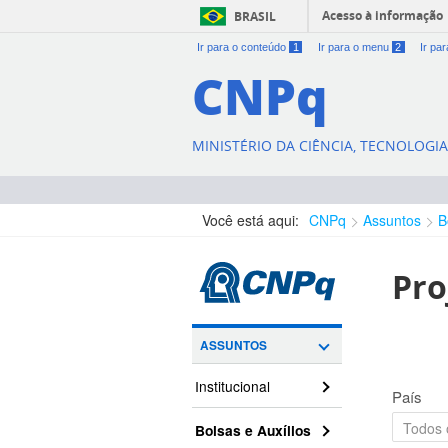
Acesso à informação
BRASIL
Ir para o conteúdo
1
Ir para o menu
2
Ir pa
CNPq
MINISTÉRIO DA CIÊNCIA, TECNOLOGI
Você está aqui:
CNPq
Assuntos
B
Pro
ASSUNTOS
Institucional
País
Bolsas e Auxílios