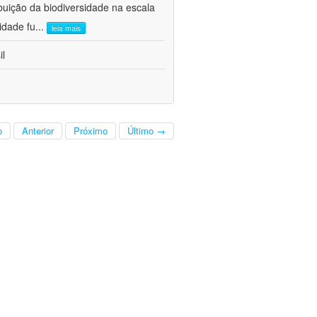
buição da biodiversidade na escala
idade fu
...
leia mais
il
o
Anterior
Próximo
Último →