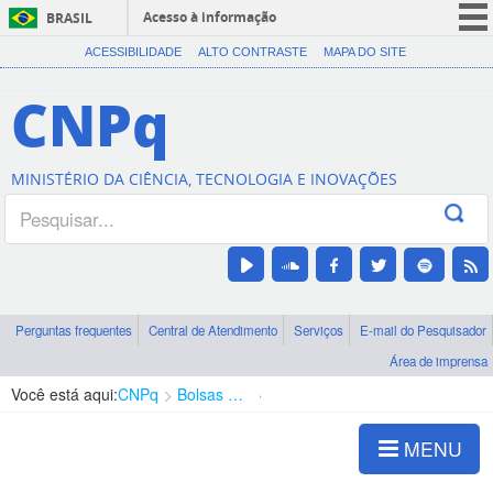
Acesso à informação
BRASIL
CORONAVÍRUS (COVID-19)
ACESSIBILIDADE
ALTO CONTRASTE
MAPA DO SITE
Participe
CNPq
Serviços
Legislação
MINISTÉRIO DA CIÊNCIA, TECNOLOGIA E INOVAÇÕES
Canais
Perguntas frequentes
Central de Atendimento
Serviços
E-mail do Pesquisador
Área de imprensa
Você está aqui:
CNPq
Bolsas e Auxílios Vigentes
Projetos de Pesquisa
MENU