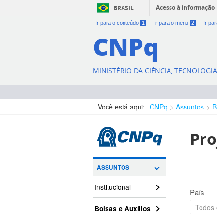
Acesso à informação
BRASIL
Ir para o conteúdo
1
Ir para o menu
2
Ir pa
CNPq
MINISTÉRIO DA CIÊNCIA, TECNOLOGI
Você está aqui:
CNPq
Assuntos
B
Pro
ASSUNTOS
Institucional
País
Bolsas e Auxílios