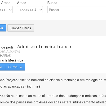
 Áreas
Áreas
Busca
rar
Limpar Filtros
Admilson Teixeira Franco
DENADOR(A)
HARIAS
haria Mecânica
il
Currículo
 do Projeto:
instituto nacional de ciência e tecnologia em reologia de 
ogias avançadas - inct-rhe9
mo:
No atual contexto mundial, produto das mudanças climáticas, é fa
ômico dos países nas próximas décadas estará intrinsicamente atrel