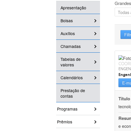
Grandes
Apresentação
Bolsas
Auxílios
Filt
Chamadas
Tabelas de
COOR
valores
ENGEN
Engen
Calendários
E-ma
Prestação de
contas
Título
tecnol
Programas
Resu
Prêmios
e econ