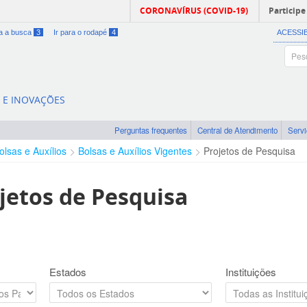
CORONAVÍRUS (COVID-19)
Participe
ra a busca
3
Ir para o rodapé
4
ACESSI
A E INOVAÇÕES
Perguntas frequentes
Central de Atendimento
Serv
olsas e Auxílios
Bolsas e Auxílios Vigentes
Projetos de Pesquisa
jetos de Pesquisa
Estados
Instituições