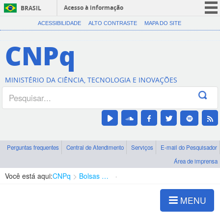
Acesso à informação
BRASIL
CORONAVÍRUS (COVID-19)
ACESSIBILIDADE
ALTO CONTRASTE
MAPA DO SITE
Participe
CNPq
Serviços
Legislação
MINISTÉRIO DA CIÊNCIA, TECNOLOGIA E INOVAÇÕES
Canais
Perguntas frequentes
Central de Atendimento
Serviços
E-mail do Pesquisador
Área de imprensa
Você está aqui:
CNPq
Bolsas e Auxílios Vigentes
Projetos de Pesquisa
MENU