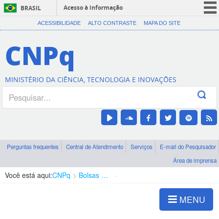
Acesso à informação
BRASIL
CORONAVÍRUS (COVID-19)
ACESSIBILIDADE
ALTO CONTRASTE
MAPA DO SITE
Participe
CNPq
Serviços
Legislação
MINISTÉRIO DA CIÊNCIA, TECNOLOGIA E INOVAÇÕES
Canais
Perguntas frequentes
Central de Atendimento
Serviços
E-mail do Pesquisador
Área de imprensa
Você está aqui:
CNPq
Bolsas e Auxílios Vigentes
Projetos de Pesquisa
MENU