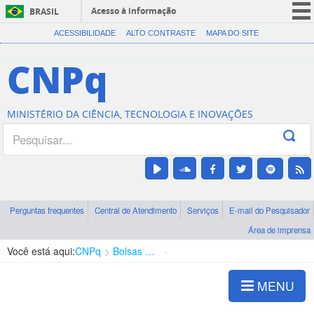
Acesso à informação
BRASIL
CORONAVÍRUS (COVID-19)
ACESSIBILIDADE
ALTO CONTRASTE
MAPA DO SITE
Participe
CNPq
Serviços
Legislação
MINISTÉRIO DA CIÊNCIA, TECNOLOGIA E INOVAÇÕES
Canais
Perguntas frequentes
Central de Atendimento
Serviços
E-mail do Pesquisador
Área de imprensa
Você está aqui:
CNPq
Bolsas e Auxílios Vigentes
Projetos de Pesquisa
MENU